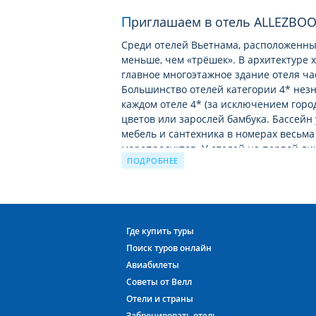
Приглашаем в отель ALLEZBOO
Среди отелей Вьетнама, расположенных
меньше, чем «трёшек». В архитектуре 
главное многоэтажное здание отеля ча
Большинство отелей категории 4* незн
каждом отеле 4* (за исключением город
цветов или зарослей бамбука. Бассейн 
мебель и сантехника в номерах весьма
морепродуктов. У отелей на первой ли
ПОДРОБНЕЕ
зонтиками и шезлонгами.
Местное меню не каждому придётся по 
Вьетнамцы понимают это и активно пр
сэндвичи, пицца, бургеры, суши – всё,
Где купить туры
на курортах Вьетнама. Цены в кафе и т
Поиск туров онлайн
долларов. Даже в ресторане горячее б
Авиабилеты
скромные 5-6 USD.
Советы от Велл
Низкие цены характерны не только для
Отели и страны
дайвинг и аренду лежака/зонтика на п
Забронировать отель