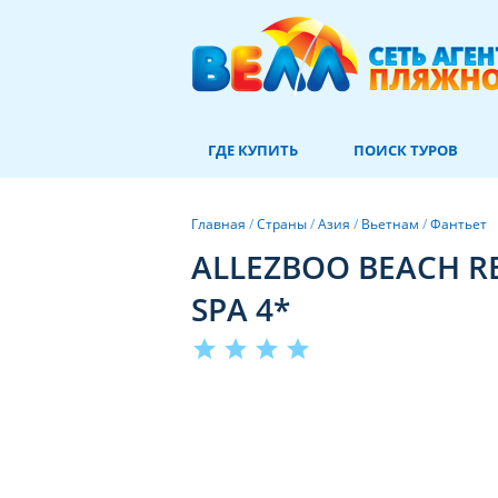
ГДЕ КУПИТЬ
ПОИСК ТУРОВ
Главная
/
Страны
/
Азия
/
Вьетнам
/
Фантьет
ALLEZBOO BEACH R
SPA 4*
star
star
star
star