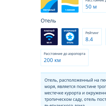
Расстояние 
50 м
Отель
Рeйтинг
8.4
Расстояние до аэропорта
200 км
Отель, расположенный на пе
моря, является поистине тр
местечке курорта и окружен
тропическом саду, отель пос
вьетнамского дома.