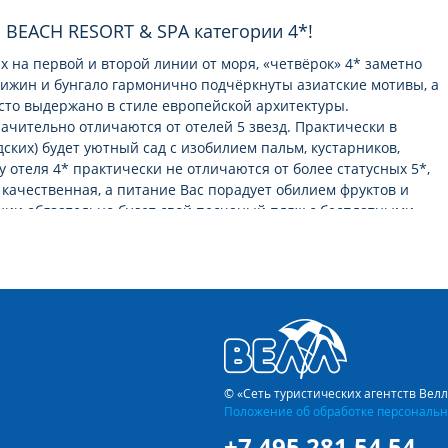
 BEACH RESORT & SPA категории 4*!
 на первой и второй линии от моря, «четвёрок» 4* заметно
хижин и бунгало гармонично подчёркнуты азиатские мотивы, а
сто выдержано в стиле европейской архитектуры.
ачительно отличаются от отелей 5 звeзд. Практически в
ских) будет уютный сад с изобилием пальм, кустарников,
у отеля 4* практически не отличаются от более статусных 5*,
 качественная, а питание Вас порадует обилием фруктов и
нии обязательно будет свой песчаный пляж с бесплатными
вкусу – слишком уж оно непривычно для туриста из России.
едлагают блюда народов мира. Плов, борщ, пельмени,
 к чему мы привыкли у себя на родине можно без труда найти и
очках уличного фаст-фуда невероятно низкие от 1 до 2
людо с гарниром, мясом или из морепродуктов обойдётся в
© «Сеть туристических агентств Вел
Положение об обработке персональн
 питания. Во Вьетнаме одни из самых низких цен за массаж,
+7 495 281 54 54
ляже. А цены за экскурсии, приобретённые не через