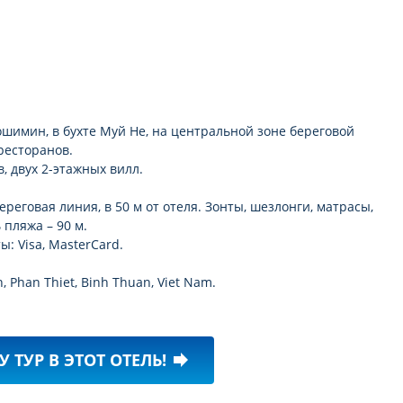
Хошимин, в бухте Муй Не, на центральной зоне береговой
ресторанов.
, двух 2-этажных вилл.
реговая линия, в 50 м от отеля. Зонты, шезлонги, матрасы,
 пляжа – 90 м.
: Visa, MasterCard.
, Phan Thiet, Binh Thuan, Viet Nam.
У ТУР В ЭТОТ ОТЕЛЬ!
forward