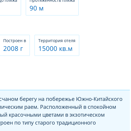
до пляжа
Протяженность пляжа
90 м
Построен в
Территория отеля
2008 г
15000 кв.м
счаном берегу на побережье Южно-Китайского
опическим раем. Расположенный в спокойном
ный красочными цветами в экзотическом
троен по типу старого традиционного