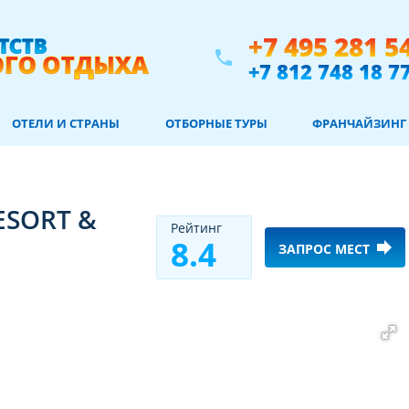
+7 495 281 5
phone
+7 812 748 18 7
ОТЕЛИ И СТРАНЫ
ОТБОРНЫЕ ТУРЫ
ФРАНЧАЙЗИНГ
ESORT &
Рeйтинг
8.4
forward
ЗАПРОС МЕСТ