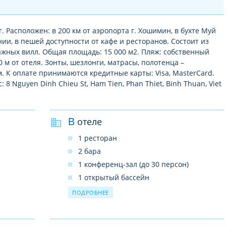
г. Расположен: в 200 км от аэропорта г. Хошимин, в бухте Муй
ии, в пешей доступности от кафе и ресторанов. Состоит из
тажных вилл. Общая площадь: 15 000 м2. Пляж: собственный
0 м от отеля. Зонты, шезлонги, матрасы, полотенца –
. К оплате принимаются кредитные карты: Visa, MasterCard.
: 8 Nguyen Dinh Chieu St, Ham Tien, Phan Thiet, Binh Thuan, Viet
В отеле
1 ресторан
2 бара
1 конференц-зал (до 30 персон)
1 открытый бассейн
салон красоты
ПОДРОБНЕЕ
SPA–центр
прачечная