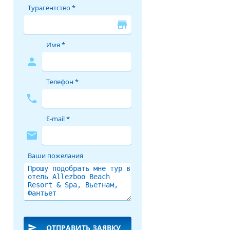
Турагентство *
store
Имя *
person
Телефон *
phone
E-mail *
mail
Ваши пожелания
send
ОТПРАВИТЬ ЗАЯВКУ