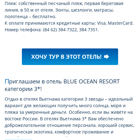
Пляж: собственный песчаный пляж, первая береговая
линия, в 50 м от отеля. Зонты, шезлонги, матрасы,
полотенца – бесплатно.
К оплате принимаются кредитные карты: Visa, MasterCard.
Номер телефона: (84 62) 384 7322, 384 7351.
ХОЧУ ТУР В ЭТОТ ОТЕЛЬ!
forward
Приглашаем в отель BLUE OCEAN RESORT
категории 3*!
Отдых в отелях Вьетнама категории 3 звезды – идеальный
вариант для желающих получить много солнца, моря и
пляжа за умеренные деньги. Особенно, если вы живёте на
востоке России. В отелях Вьетнама 3* Вам обеспечено
доброжелательное отношение персонала, хороший сервис,
тропическая экзотика, комфортное проживание и
достойное питание. Круглый год Вас ждёт жаркое солнце