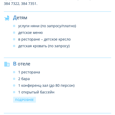
384 7322, 384 7351.
Детям
услуги няни (по запросу/платно)
детское меню
в ресторане – детское кресло
детская кровать (по запросу)
В отеле
1 ресторана
2 бара
1 конференц-зал (до 80 персон)
1 открытый бассейн
1 теннисный корт (с жестким покрытием)
ПОДРОБНЕЕ
сейф на ресепшен
салон красоты