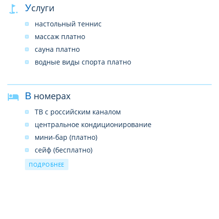
Услуги
СПА–центр
услуги врача
настольный теннис
прачечная
массаж платно
почтовые услуги
сауна платно
сувенирный магазин
водные виды спорта платно
Wi-Fi в лобби (платно)
В номерах
ТВ с российским каналом
центральное кондиционирование
мини-бар (платно)
сейф (бесплатно)
душ
ПОДРОБНЕЕ
фен
телефон
набор для приготовления чая и кофе
тапочки