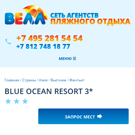
+7 495 281 54 54
phone
+7 812 748 18 77
МЕНЮ ☰
Главная
/
Страны
/
Азия
/
Вьетнам
/
Фантьет
BLUE OCEAN RESORT 3*
star
star
star
forward
ЗАПРОС МЕСТ