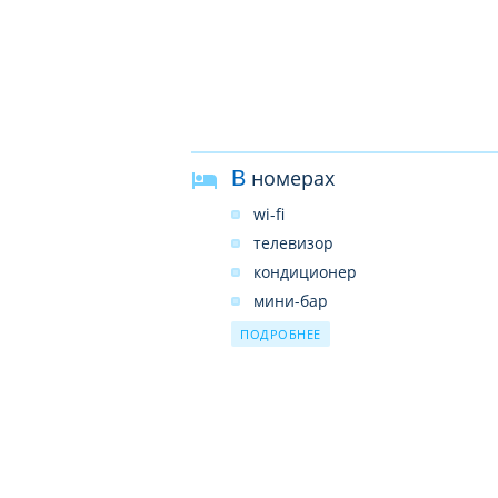
В номерах
wi-fi
телевизор
кондиционер
мини-бар
сейф
ПОДРОБНЕЕ
фен
балкон или терраса
ванная комната
ванна или душ
туалет