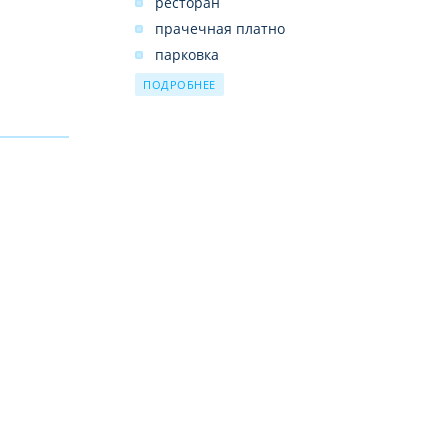
ресторан
прачечная платно
парковка
обмен валют
ПОДРОБНЕЕ
открытый бассейн