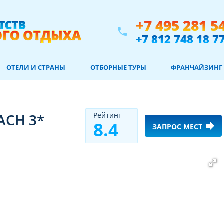
+7 495 281 5
phone
+7 812 748 18 7
ОТЕЛИ И СТРАНЫ
ОТБОРНЫЕ ТУРЫ
ФРАНЧАЙЗИНГ
ACH 3*
Рeйтинг
8.4
forward
ЗАПРОС МЕСТ