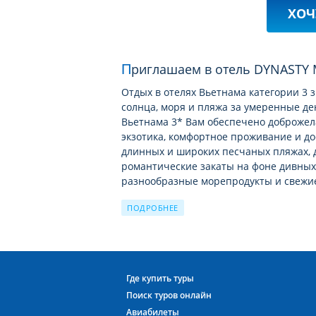
ХОЧ
Приглашаем в отель DYNASTY 
Отдых в отелях Вьетнама категории 3
солнца, моря и пляжа за умеренные ден
Вьетнама 3* Вам обеспечено доброжел
экзотика, комфортное проживание и до
длинных и широких песчаных пляжах, 
романтические закаты на фоне дивных 
разнообразные морепродукты и свежи
ПОДРОБНЕЕ
Расположенные относительно рядом з
прикладывать максимум усилий, чтобы 
Тропические приключения на курорта
Среди отелей Вьетнама, расположенных
Где купить туры
виду зданий и прилегающей территори
Поиск туров онлайн
и 5 звeзд. Практически в каждом отеле 
Авиабилеты