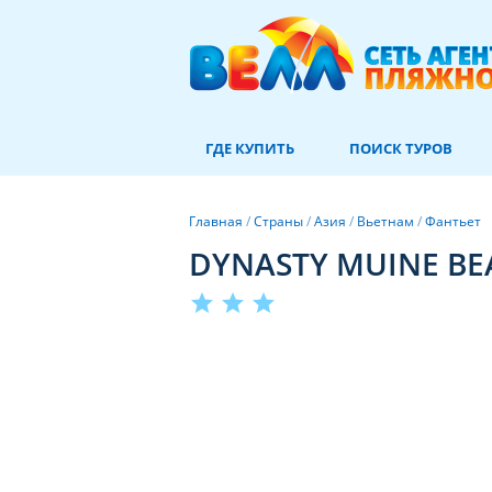
ГДЕ КУПИТЬ
ПОИСК ТУРОВ
Главная
/
Страны
/
Азия
/
Вьетнам
/
Фантьет
DYNASTY MUINE BE
star
star
star