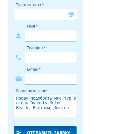
Турагентство *
store
Имя *
person
Телефон *
phone
E-mail *
mail
Ваши пожелания
send
ОТПРАВИТЬ ЗАЯВКУ