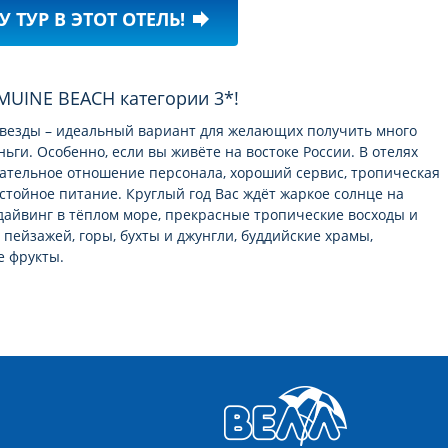
У ТУР В ЭТОТ ОТЕЛЬ!
forward
MUINE BEACH категории 3*!
 звезды – идеальный вариант для желающих получить много
ьги. Особенно, если вы живёте на востоке России. В отелях
ательное отношение персонала, хороший сервис, тропическая
стойное питание. Круглый год Вас ждёт жаркое солнце на
дайвинг в тёплом море, прекрасные тропические восходы и
пейзажей, горы, бухты и джунгли, буддийские храмы,
е фрукты.
наменитые курорты Тайланда заставляют хотельеров Вьетнама
предложить больше качества за сходную сумму тура.
х Вьетнама с ВЕЛЛ – это непередаваемо!
 на первой линии от моря, много «трёшек» 3*. По внешнему
и отели категории 3* незначительно отличаются от отелей 4*
3* будет уютный сад с изобилием цветов, тени и зелени. Да,