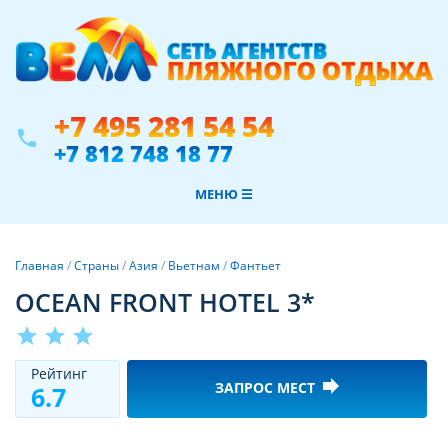
+7 495 281 54 54
phone
+7 812 748 18 77
МЕНЮ ☰
Главная
/
Страны
/
Азия
/
Вьетнам
/
Фантьет
OCEAN FRONT HOTEL 3*
star
star
star
Рeйтинг
forward
ЗАПРОС МЕСТ
6.7