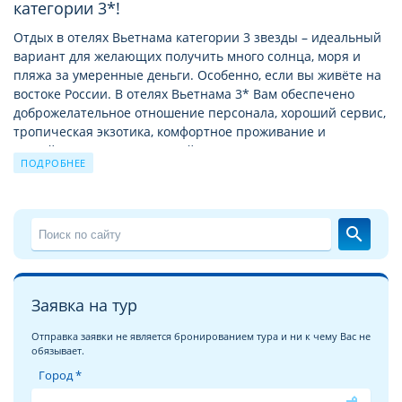
категории 3*!
Отдых в отелях Вьетнама категории 3 звезды – идеальный
вариант для желающих получить много солнца, моря и
пляжа за умеренные деньги. Особенно, если вы живёте на
востоке России. В отелях Вьетнама 3* Вам обеспечено
доброжелательное отношение персонала, хороший сервис,
тропическая экзотика, комфортное проживание и
достойное питание. Круглый год Вас ждёт жаркое солнце
ПОДРОБНЕЕ
на длинных и широких песчаных пляжах, дайвинг в тёплом
море, прекрасные тропические восходы и романтические
закаты на фоне дивных пейзажей, горы, бухты и джунгли,
буддийские храмы, разнообразные морепродукты и свежие
search
фрукты.
Расположенные относительно рядом знаменитые курорты
Тайланда заставляют хотельеров Вьетнама прикладывать
Заявка на тур
максимум усилий, чтобы предложить больше качества за
сходную сумму тура.
Отправка заявки не является бронированием тура и ни к чему Вас не
обязывает.
Тропические приключения на курортах Вьетнама с ВЕЛЛ
Город *
– это непередаваемо!