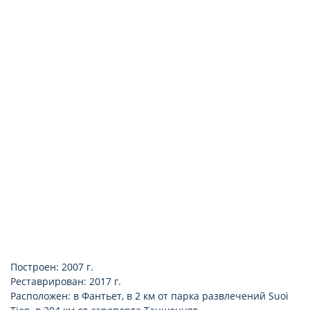
бесплатный Wi-Fi
телефон
мини-бар (платно)
чайник
питьевая вода (350 мл/ежедневно/на чел.)
набор для приготовления чая/кофе
Построен: 2007 г.
Реставрирован: 2017 г.
Расположен: в Фантьет, в 2 км от парка развлечений Suoi