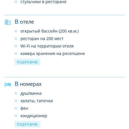
стульчики в ресторане
В отеле
открытый бассейн (200 кв.м.)
ресторан на 200 мест
Wi-Fi на территории отеля
камера хранения на ресепшене
парковка автомобилей/велосипедов
ПОДРОБНЕЕ
прачечная
аренда автомобилей/велосипедов
В номерах
душ/ванна
халаты, тапочки
фен
кондиционер
ТВ
ПОДРОБНЕЕ