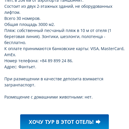
Tien, в 204 км от аэропорта Таншоннят.
Состоит из двух 2-этажных зданий, не оборудованных
лифтом.
Всего 30 номеров.
Общая площадь 3000 м2.
Пляж: собственный песчаный пляж в 10 м от отеля (1
береговая линия). Зонтики, шезлонги, полотенца -
бесплатно.
К оплате принимаются банковские карты: VISA, MasterCard,
AmEx.
Номер телефона: +84 89 899 24 86.
Адрес: Фантьет.
При размещении в качестве депозита взимается
загранпаспорт.
Размещение с домашними животными: нет.
ХОЧУ ТУР В ЭТОТ ОТЕЛЬ!
forward