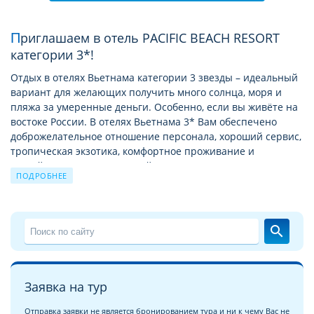
Приглашаем в отель PACIFIC BEACH RESORT
категории 3*!
Отдых в отелях Вьетнама категории 3 звезды – идеальный
вариант для желающих получить много солнца, моря и
пляжа за умеренные деньги. Особенно, если вы живёте на
востоке России. В отелях Вьетнама 3* Вам обеспечено
доброжелательное отношение персонала, хороший сервис,
тропическая экзотика, комфортное проживание и
достойное питание. Круглый год Вас ждёт жаркое солнце
ПОДРОБНЕЕ
на длинных и широких песчаных пляжах, дайвинг в тёплом
море, прекрасные тропические восходы и романтические
закаты на фоне дивных пейзажей, горы, бухты и джунгли,
буддийские храмы, разнообразные морепродукты и свежие
search
фрукты.
Расположенные относительно рядом знаменитые курорты
Тайланда заставляют хотельеров Вьетнама прикладывать
Заявка на тур
максимум усилий, чтобы предложить больше качества за
сходную сумму тура.
Отправка заявки не является бронированием тура и ни к чему Вас не