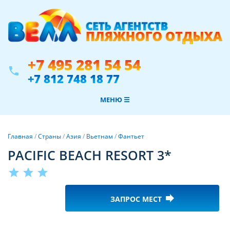
+7 495 281 54 54
phone
+7 812 748 18 77
МЕНЮ ☰
Главная
/
Страны
/
Азия
/
Вьетнам
/
Фантьет
PACIFIC BEACH RESORT 3*
star
star
star
forward
ЗАПРОС МЕСТ