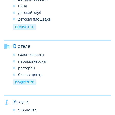
няня
детский клуб
детская площадка
детская кроватка
ПОДРОБНЕЕ
В отеле
салон красоты
парикмахерская
ресторан
бизнес-центр
конференц-зал
ПОДРОБНЕЕ
бар
открытый бассейн
Услуги
сейф
прачечная
SPA-центр
химчистка