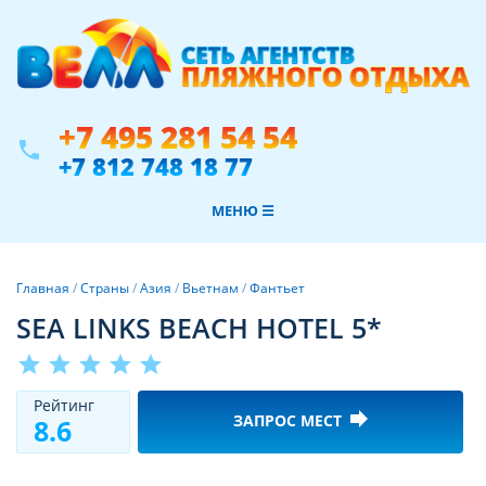
+7 495 281 54 54
phone
+7 812 748 18 77
МЕНЮ ☰
Главная
/
Страны
/
Азия
/
Вьетнам
/
Фантьет
SEA LINKS BEACH HOTEL 5*
star
star
star
star
star
Рeйтинг
forward
ЗАПРОС МЕСТ
8.6