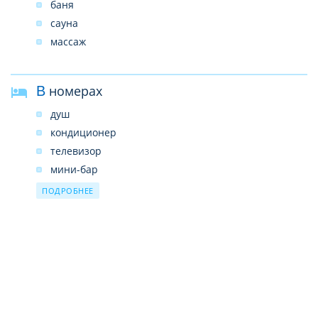
баня
парковка
сауна
Wi-Fi в лобби (бесплатно)
массаж
магазины
обмен валюты
В номерах
консьерж
лифт
душ
банкетные залы
кондиционер
банкомат
телевизор
хранение багажа
мини-бар
фен
ПОДРОБНЕЕ
холодильник
кофеварка-чайник
купальные халаты