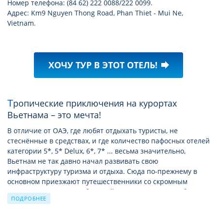
Номер телефона: (84 62) 222 0088/222 0099.
Адрес: Km9 Nguyen Thong Road, Phan Thiet - Mui Ne,
Vietnam.
ХОЧУ ТУР В ЭТОТ ОТЕЛЬ!
forward
Тропические приключения на курортах
Вьетнама – это мечта!
В отличие от OAЭ, где любят отдыхать туристы, не
стеснённые в средствах, и где количество пафосных отелей
категории 5*, 5* Delux, 6*, 7* ... весьма значительно,
Вьетнам не так давно начал развивать свою
инфраструктуру туризма и отдыха. Сюда по-прежнему в
основном приезжают путешественники со скромным
достатком. Поэтому по большей части гостиничная база
ПОДРОБНЕЕ
Вьетнама представлена отелями категории 2*, 3*. Отелей
4* заметно меньше, а шикарных «пятёрок» совсем немного