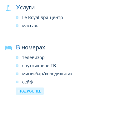
Услуги
Le Royal Spa-центр
массаж
В номерах
телевизор
спутниковое ТВ
мини-бар/холодильник
сейф
телефон
ПОДРОБНЕЕ
душ
фен
Wi-Fi бесплатно
кондиционер
набор для чая/кофе