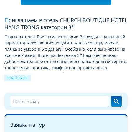
Приглашаем в отель CHURCH BOUTIQUE HOTEL
HANG TRONG категории 3*!
Отдых в отелях Вьетнама категории 3 звезды – идеальный
вариант для желающих получить много солнца, моря и
пляжа за умеренные деньги. Особенно, если вы живёте на
востоке России. В отелях Вьетнама 3* Вам обеспечено
доброжелательное отношение персонала, хороший сервис,
тропическая экзотика, комфортное проживание и
достойное питание. Круглый год Вас ждёт жаркое солнце
ПОДРОБНЕЕ
на длинных и широких песчаных пляжах, дайвинг в тёплом
море, прекрасные тропические восходы и романтические
закаты на фоне дивных пейзажей, горы, бухты и джунгли,
буддийские храмы, разнообразные морепродукты и свежие
search
фрукты.
Расположенные относительно рядом знаменитые курорты
Тайланда заставляют хотельеров Вьетнама прикладывать
Заявка на тур
максимум усилий, чтобы предложить больше качества за