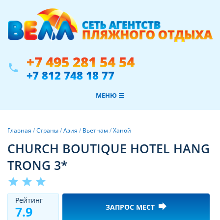
+7 495 281 54 54
phone
+7 812 748 18 77
МЕНЮ ☰
Главная
/
Страны
/
Азия
/
Вьетнам
/
Ханой
CHURCH BOUTIQUE HOTEL HANG
TRONG 3*
star
star
star
Рeйтинг
forward
ЗАПРОС МЕСТ
7.9