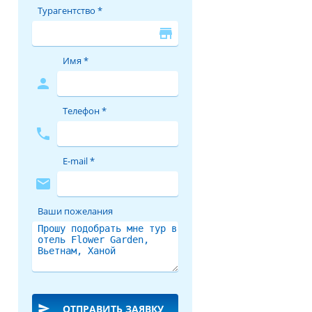
Турагентство *
store
Имя *
person
Телефон *
phone
E-mail *
mail
Ваши пожелания
send
ОТПРАВИТЬ ЗАЯВКУ