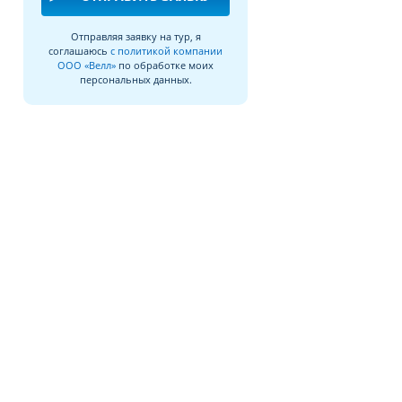
Отправляя заявку на тур, я
соглашаюсь
с политикой компании
ООО «Велл»
по обработке моих
персональных данных.