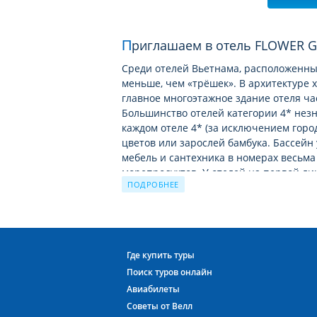
Приглашаем в отель FLOWER G
Среди отелей Вьетнама, расположенных
меньше, чем «трёшек». В архитектуре 
главное многоэтажное здание отеля ча
Большинство отелей категории 4* незн
каждом отеле 4* (за исключением город
цветов или зарослей бамбука. Бассейн 
мебель и сантехника в номерах весьма
морепродуктов. У отелей на первой ли
ПОДРОБНЕЕ
зонтиками и шезлонгами.
Местное меню не каждому придётся по 
Вьетнамцы понимают это и активно пр
сэндвичи, пицца, бургеры, суши – всё,
Где купить туры
на курортах Вьетнама. Цены в кафе и т
Поиск туров онлайн
долларов. Даже в ресторане горячее б
Авиабилеты
скромные 5-6 USD.
Советы от Велл