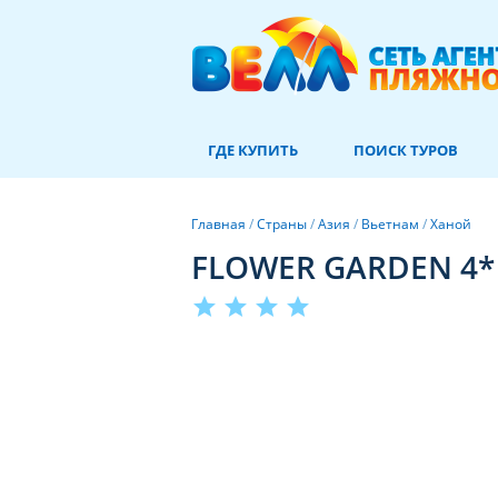
ГДЕ КУПИТЬ
ПОИСК ТУРОВ
Главная
/
Страны
/
Азия
/
Вьетнам
/
Ханой
FLOWER GARDEN 4*
star
star
star
star