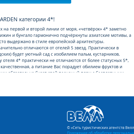
ARDEN категории 4*!
 на первой и второй линии от моря, «четвёрок» 4* заметно
хижин и бунгало гармонично подчёркнуты азиатские мотивы, а
сто выдержано в стиле европейской архитектуры.
ачительно отличаются от отелей 5 звeзд. Практически в
ских) будет уютный сад с изобилием пальм, кустарников,
у отеля 4* практически не отличаются от более статусных 5*,
 качественная, а питание Вас порадует обилием фруктов и
нии обязательно будет свой песчаный пляж с бесплатными
вкусу – слишком уж оно непривычно для туриста из России.
едлагают блюда народов мира. Плов, борщ, пельмени,
 к чему мы привыкли у себя на родине можно без труда найти и
очках уличного фаст-фуда невероятно низкие от 1 до 2
людо с гарниром, мясом или из морепродуктов обойдётся в
© «Сеть туристических агентств Вел
Положение об обработке персональн