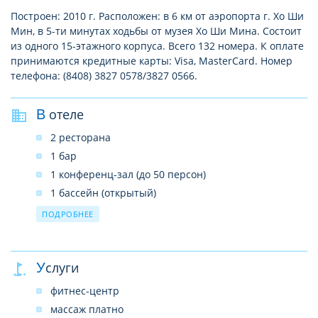
Построен: 2010 г. Расположен: в 6 км от аэропорта г. Хо Ши
Мин, в 5-ти минутах ходьбы от музея Хо Ши Мина. Состоит
из одного 15-этажного корпуса. Всего 132 номера. К оплате
принимаются кредитные карты: Visa, MasterCard. Номер
телефона: (8408) 3827 0578/3827 0566.
В отеле
2 ресторана
1 бар
1 конференц-зал (до 50 персон)
1 бассейн (открытый)
SPA–центр
ПОДРОБНЕЕ
прачечная
лифты
Услуги
бизнес-центр
Wi-Fi в лобби (платно)
фитнес-центр
массаж платно