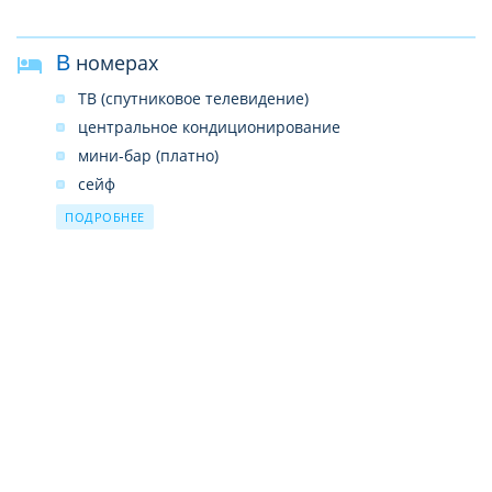
В номерах
ТВ (спутниковое телевидение)
центральное кондиционирование
мини-бар (платно)
сейф
душ
ПОДРОБНЕЕ
фен
телефон
набор для приготовления чая и кофе
халат и тапочки
Wi-Fi (бесплатно)
обслуживание номеров