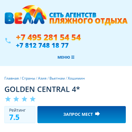
+7 495 281 54 54
phone
+7 812 748 18 77
МЕНЮ ☰
Главная
/
Страны
/
Азия
/
Вьетнам
/
Хошимин
GOLDEN CENTRAL 4*
star
star
star
star
Рeйтинг
forward
ЗАПРОС МЕСТ
7.5