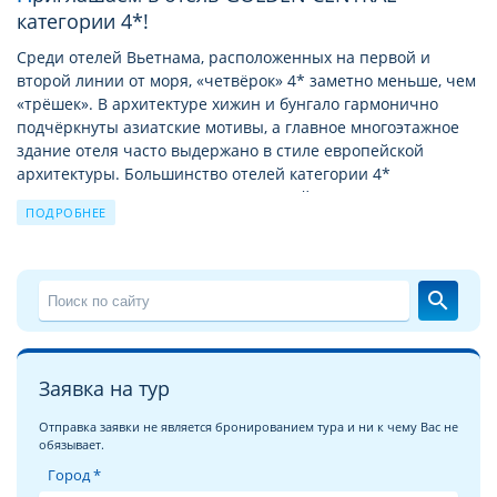
категории 4*!
Среди отелей Вьетнама, расположенных на первой и
второй линии от моря, «четвёрок» 4* заметно меньше, чем
«трёшек». В архитектуре хижин и бунгало гармонично
подчёркнуты азиатские мотивы, а главное многоэтажное
здание отеля часто выдержано в стиле европейской
архитектуры. Большинство отелей категории 4*
незначительно отличаются от отелей 5 звeзд. Практически
ПОДРОБНЕЕ
в каждом отеле 4* (за исключением городских) будет
уютный сад с изобилием пальм, кустарников, цветов или
зарослей бамбука. Бассейн у отеля 4* практически не
отличаются от более статусных 5*, мебель и сантехника в
search
номерах весьма качественная, а питание Вас порадует
обилием фруктов и морепродуктов. У отелей на первой
линии обязательно будет свой песчаный пляж с
бесплатными зонтиками и шезлонгами.
Заявка на тур
Отправка заявки не является бронированием тура и ни к чему Вас не
Местное меню не каждому придётся по вкусу – слишком уж
обязывает.
оно непривычно для туриста из России. Вьетнамцы
Город *
понимают это и активно предлагают блюда народов мира.