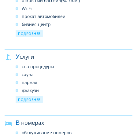
открытый бассейн(60 кв.м.)
Wi-Fi
прокат автомобилей
бизнес-центр
обмен валюты
ПОДРОБНЕЕ
прачечная/химчистка
вызов врача по запросу
Услуги
спа и оздоровительный центр
ресторан
спа процедуры
2 бара
сауна
парная
джакузи
ароматерапия
ПОДРОБНЕЕ
массаж
маникюр и педикюр
В номерах
тренажерный зал
прокат велосипедов бесплатно
обслуживание номеров