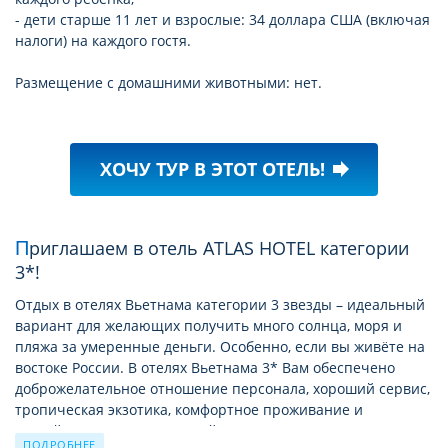
- дети старше 11 лет и взрослые: 34 доллара США (включая
налоги) на каждого гостя.
Размещение с домашними животными: нет.
ХОЧУ ТУР В ЭТОТ ОТЕЛЬ!
forward
Приглашаем в отель ATLAS HOTEL категории
3*!
Отдых в отелях Вьетнама категории 3 звезды – идеальный
вариант для желающих получить много солнца, моря и
пляжа за умеренные деньги. Особенно, если вы живёте на
востоке России. В отелях Вьетнама 3* Вам обеспечено
доброжелательное отношение персонала, хороший сервис,
тропическая экзотика, комфортное проживание и
достойное питание. Круглый год Вас ждёт жаркое солнце
ПОДРОБНЕЕ