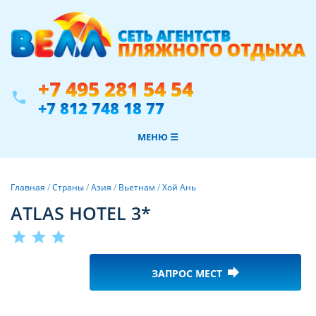
+7 495 281 54 54
phone
+7 812 748 18 77
МЕНЮ ☰
Главная
/
Страны
/
Азия
/
Вьетнам
/
Хой Ань
ATLAS HOTEL 3*
star
star
star
forward
ЗАПРОС МЕСТ