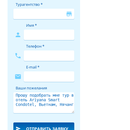
Турагентство *
store
Имя *
person
Телефон *
phone
E-mail *
mail
Ваши пожелания
send
ОТПРАВИТЬ ЗАЯВКУ