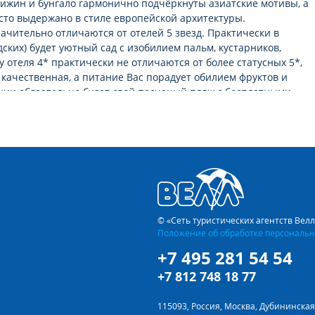
хижин и бунгало гармонично подчёркнуты азиатские мотивы, а
сто выдержано в стиле европейской архитектуры.
ачительно отличаются от отелей 5 звeзд. Практически в
ских) будет уютный сад с изобилием пальм, кустарников,
у отеля 4* практически не отличаются от более статусных 5*,
 качественная, а питание Вас порадует обилием фруктов и
нии обязательно будет свой песчаный пляж с бесплатными
вкусу – слишком уж оно непривычно для туриста из России.
едлагают блюда народов мира. Плов, борщ, пельмени,
 к чему мы привыкли у себя на родине можно без труда найти и
очках уличного фаст-фуда невероятно низкие от 1 до 2
людо с гарниром, мясом или из морепродуктов обойдётся в
© «Сеть туристических агентств Вел
Положение об обработке персональн
 питания. Во Вьетнаме одни из самых низких цен за массаж,
+7 495 281 54 54
ляже. А цены за экскурсии, приобретённые не через
авнить с европейскими и турецкими ценами.
+7 812 748 18 77
печатления на всю жизнь!
115093, Россия, Москва, Дубининская 