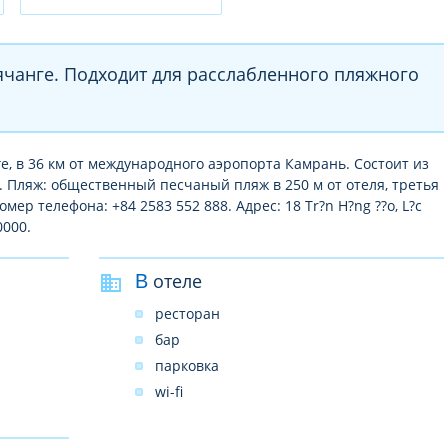
чанге. Подходит для расслабленного пляжного
ге, в 36 км от международного аэропорта Камрань. Состоит из
. Пляж: общественный песчаный пляж в 250 м от отеля, третья
мер телефона: +84 2583 552 888. Адрес: 18 Tr?n H?ng ??o, L?c
0000.
В отеле
ресторан
бар
парковка
wi-fi