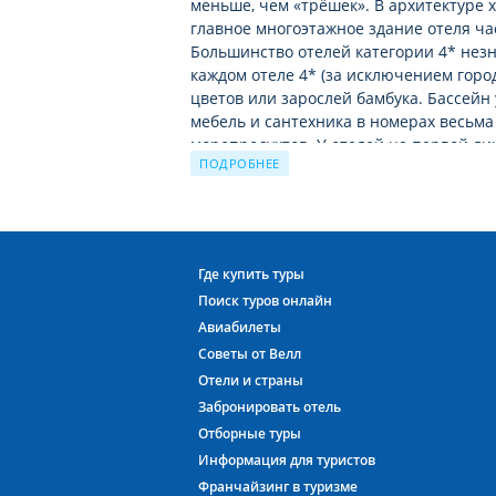
меньше, чем «трёшек». В архитектуре 
главное многоэтажное здание отеля ча
Большинство отелей категории 4* незн
каждом отеле 4* (за исключением город
цветов или зарослей бамбука. Бассейн 
мебель и сантехника в номерах весьма
морепродуктов. У отелей на первой ли
ПОДРОБНЕЕ
зонтиками и шезлонгами.
Местное меню не каждому придётся по 
Вьетнамцы понимают это и активно пр
сэндвичи, пицца, бургеры, суши – всё,
Где купить туры
на курортах Вьетнама. Цены в кафе и т
Поиск туров онлайн
долларов. Даже в ресторане горячее б
Авиабилеты
скромные 5-6 USD.
Советы от Велл
Низкие цены характерны не только для
Отели и страны
дайвинг и аренду лежака/зонтика на п
Забронировать отель
туроператоров, просто невозможно ср
Отборные туры
Информация для туристов
Юго-восточная экзотика Вьетнама – в
Франчайзинг в туризме