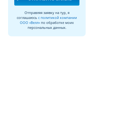
Отправляя заявку на тур, я
соглашаюсь
с политикой компании
ООО «Велл»
по обработке моих
персональных данных.