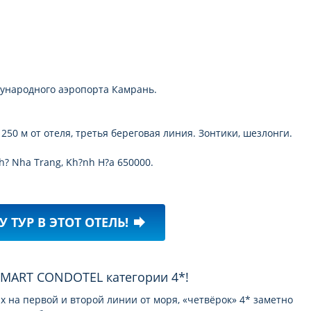
ждународного аэропорта Камрань.
50 м от отеля, третья береговая линия. Зонтики, шезлонги.
 ph? Nha Trang, Kh?nh H?a 650000.
У ТУР В ЭТОТ ОТЕЛЬ!
forward
 SMART CONDOTEL категории 4*!
 на первой и второй линии от моря, «четвёрок» 4* заметно