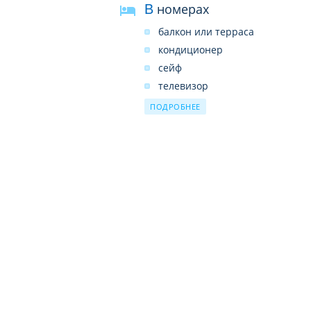
В номерах
балкон или терраса
кондиционер
сейф
телевизор
wi-fi
ПОДРОБНЕЕ
фен
мини-бар
мини-кухня
ванная комната
душ
туалет