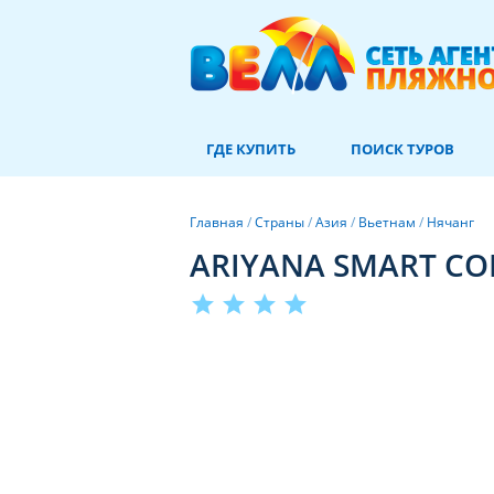
ГДЕ КУПИТЬ
ПОИСК ТУРОВ
Главная
/
Страны
/
Азия
/
Вьетнам
/
Нячанг
ARIYANA SMART CO
star
star
star
star