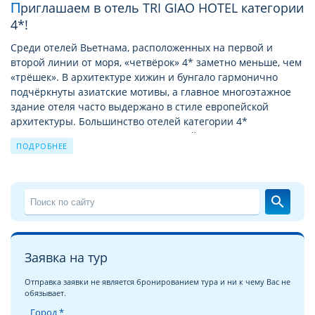
Приглашаем в отель TRI GIAO HOTEL категории
4*!
Среди отелей Вьетнама, расположенных на первой и
второй линии от моря, «четвёрок» 4* заметно меньше, чем
«трёшек». В архитектуре хижин и бунгало гармонично
подчёркнуты азиатские мотивы, а главное многоэтажное
здание отеля часто выдержано в стиле европейской
архитектуры. Большинство отелей категории 4*
незначительно отличаются от отелей 5 звeзд. Практически
ПОДРОБНЕЕ
в каждом отеле 4* (за исключением городских) будет
уютный сад с изобилием пальм, кустарников, цветов или
зарослей бамбука. Бассейн у отеля 4* практически не
отличаются от более статусных 5*, мебель и сантехника в
search
номерах весьма качественная, а питание Вас порадует
обилием фруктов и морепродуктов. У отелей на первой
линии обязательно будет свой песчаный пляж с
бесплатными зонтиками и шезлонгами.
Заявка на тур
Отправка заявки не является бронированием тура и ни к чему Вас не
Местное меню не каждому придётся по вкусу – слишком уж
обязывает.
оно непривычно для туриста из России. Вьетнамцы
Город *
понимают это и активно предлагают блюда народов мира.