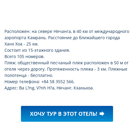
Расположен: на севере Нячанга, в 40 км от международного
аэропорта Камрань. Расстояние до ближайшего города
Ханх Хоа - 25 км.
Состоит из 15-этажного здания.
Всего 105 номеров.
Пляж: общественный песчаный пляж расположен в 50 м от
отеля через дорогу. Протяженность пляжа - 3 км. Пляжные
полотенца - бесплатно.
Номер телефона: +84 58 3552 566.
Адрес: Ba L?ng, V?nh H?a, Нячанг, Кханьхоа.
ХОЧУ ТУР В ЭТОТ ОТЕЛЬ!
forward