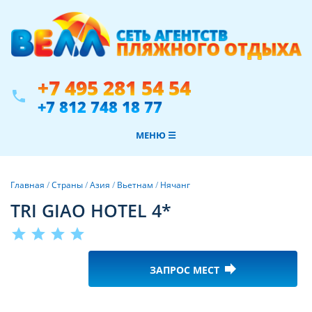
+7 495 281 54 54
phone
+7 812 748 18 77
МЕНЮ ☰
Главная
/
Страны
/
Азия
/
Вьетнам
/
Нячанг
TRI GIAO HOTEL 4*
star
star
star
star
forward
ЗАПРОС МЕСТ