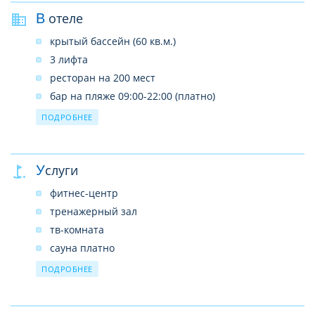
В отеле
крытый бассейн (60 кв.м.)
3 лифта
ресторан на 200 мест
бар на пляже 09:00-22:00 (платно)
бар у бассейна 06:00-20:30 (платно)
ПОДРОБНЕЕ
кафетерий 06:00-22:00 (платно)
2 конференц-зала
Услуги
медицинский центр
камера хранения
фитнес-центр
парковка автомобилей и велосипедов
тренажерный зал
прачечная платно
тв-комната
спа-центр платно
сауна платно
салон красоты платно
массаж платно
ПОДРОБНЕЕ
wi-fi
аренда автомобилей/велосипедов/мотоциклов