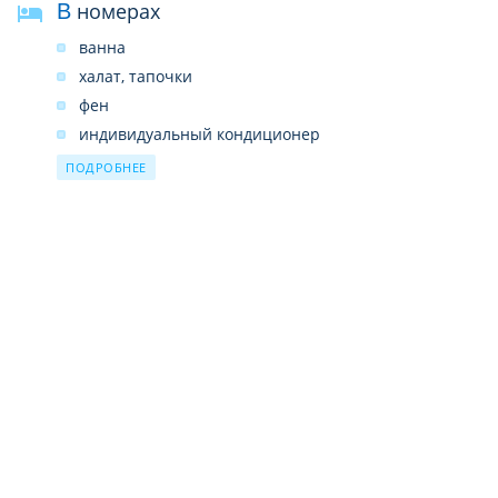
В номерах
ванна
халат, тапочки
фен
индивидуальный кондиционер
телевизор с 1 русскоязычным каналом
ПОДРОБНЕЕ
телефон
мини-бар
чайник
холодильник
питьевая вода
набор для приготовления чая/кофе
сейф
wi-fi