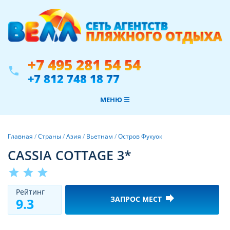
+7 495 281 54 54
phone
+7 812 748 18 77
МЕНЮ ☰
Главная
/
Страны
/
Азия
/
Вьетнам
/
Остров Фукуок
CASSIA COTTAGE 3*
star
star
star
Рeйтинг
forward
ЗАПРОС МЕСТ
9.3