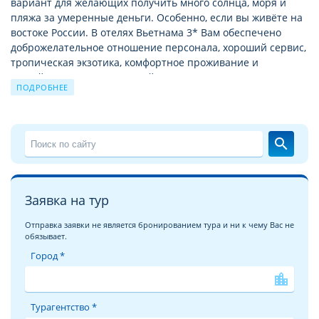
вариант для желающих получить много солнца, моря и
пляжа за умеренные деньги. Особенно, если вы живёте на
востоке России. В отелях Вьетнама 3* Вам обеспечено
доброжелательное отношение персонала, хороший сервис,
тропическая экзотика, комфортное проживание и
достойное питание. Круглый год Вас ждёт жаркое солнце
ПОДРОБНЕЕ
на длинных и широких песчаных пляжах, дайвинг в тёплом
море, прекрасные тропические восходы и романтические
закаты на фоне дивных пейзажей, горы, бухты и джунгли,
буддийские храмы, разнообразные морепродукты и свежие
search
фрукты.
Расположенные относительно рядом знаменитые курорты
Тайланда заставляют хотельеров Вьетнама прикладывать
Заявка на тур
максимум усилий, чтобы предложить больше качества за
сходную сумму тура.
Отправка заявки не является бронированием тура и ни к чему Вас не
обязывает.
Тропические приключения на курортах Вьетнама с ВЕЛЛ
Город *
– это непередаваемо!
location_city
Среди отелей Вьетнама, расположенных на первой линии
от моря, много «трёшек» 3*. По внешнему виду зданий и
Турагентство *