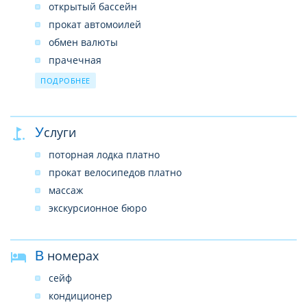
открытый бассейн
прокат автомоилей
обмен валюты
прачечная
парковка
ПОДРОБНЕЕ
Wi-Fi бесплатно
ресторан
Услуги
камера хранения багажа
поторная лодка платно
прокат велосипедов платно
массаж
экскурсионное бюро
В номерах
сейф
кондиционер