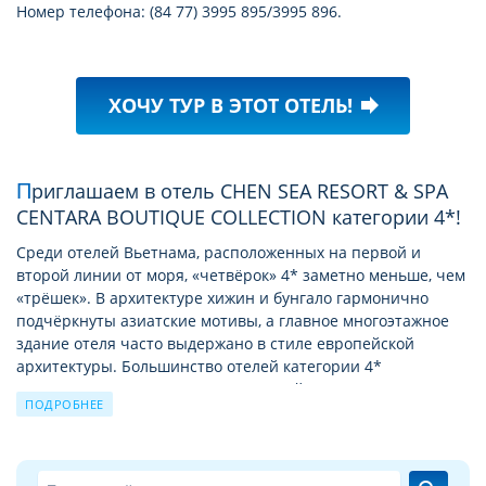
Номер телефона: (84 77) 3995 895/3995 896.
ХОЧУ ТУР В ЭТОТ ОТЕЛЬ!
forward
Приглашаем в отель CHEN SEA RESORT & SPA
CENTARA BOUTIQUE COLLECTION категории 4*!
Среди отелей Вьетнама, расположенных на первой и
второй линии от моря, «четвёрок» 4* заметно меньше, чем
«трёшек». В архитектуре хижин и бунгало гармонично
подчёркнуты азиатские мотивы, а главное многоэтажное
здание отеля часто выдержано в стиле европейской
архитектуры. Большинство отелей категории 4*
незначительно отличаются от отелей 5 звeзд. Практически
ПОДРОБНЕЕ
в каждом отеле 4* (за исключением городских) будет
уютный сад с изобилием пальм, кустарников, цветов или
зарослей бамбука. Бассейн у отеля 4* практически не
отличаются от более статусных 5*, мебель и сантехника в