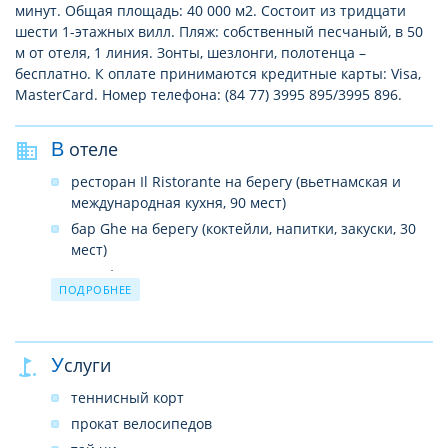
минут. Общая площадь: 40 000 м2. Состоит из тридцати
шести 1-этажных вилл. Пляж: собственный песчаный, в 50
м от отеля, 1 линия. Зонты, шезлонги, полотенца –
бесплатно. К оплате принимаются кредитные карты: Visa,
MasterCard. Номер телефона: (84 77) 3995 895/3995 896.
В отеле
ресторан Il Ristorante на берегу (вьетнамская и
международная кухня, 90 мест)
бар Ghe на берегу (коктейли, напитки, закуски, 30
мест)
2 конференц-зала на 40-100 человек
ПОДРОБНЕЕ
спа-центр
открытый бассейн с солнечной террасой
Wi-Fi (бесплатно)
Услуги
прачечная
теннисный корт
врач
прокат велосипедов