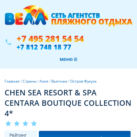
+7 495 281 54 54
phone
+7 812 748 18 77
МЕНЮ ☰
Главная
/
Страны
/
Азия
/
Вьетнам
/
Остров Фукуок
CHEN SEA RESORT & SPA
CENTARA BOUTIQUE COLLECTION
4*
star
star
star
star
Рeйтинг