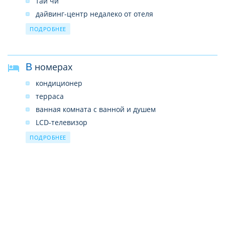
тай чи
дайвинг-центр недалеко от отеля
водные виды спорта
ПОДРОБНЕЕ
В номерах
кондиционер
терраса
ванная комната с ванной и душем
LCD-телевизор
DVD-плеер
ПОДРОБНЕЕ
мини-бар
сейф
набор для приготовления чая/кофе
Wi-Fi
IDD-телефон
фен