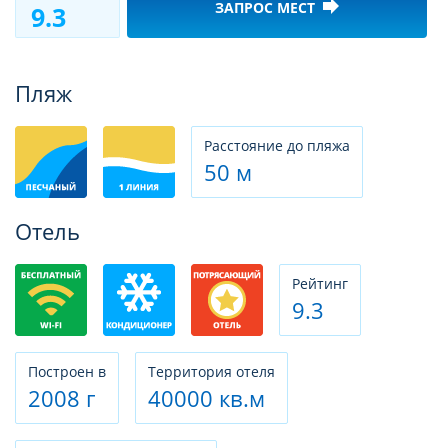
forward
ЗАПРОС МЕСТ
9.3
Фотогалерея
Пляж
Расстояние до пляжа
50 м
Отель
Рeйтинг
9.3
Построен в
Территория отеля
2008 г
40000 кв.м