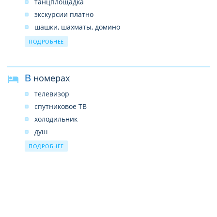
танцплощадка
экскурсии платно
шашки, шахматы, домино
настольный теннис
ПОДРОБНЕЕ
бильярд
пляжный волейбол
В номерах
телевизор
спутниковое ТВ
холодильник
душ
кондиционер
ПОДРОБНЕЕ
балкон