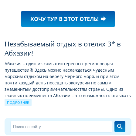
ХОЧУ ТУР В ЭТОТ ОТЕЛЬ!
forward
Незабываемый отдых в отелях 3* в
Абхазии!
Абхазия – один из самых интересных регионов для
путешествий! Здесь можно наслаждаться чудесным
морским отдыхом на берегу Черного моря, и при этом
почти каждый день посещать экскурсии по самым
знаменитым достопримечательностям страны. Одно из
главных преимуществ Абхазии – это возможность отдыхать
здесь круглый год. Самые главные достопримечательности
ПОДРОБНЕЕ
Абхазии – это Апацхи, Новый Афон, Храм Симона Кананита,
Анакопийская крепость, Рицинский национальный парк,
Юпшарский каньон, озеро Рица, Гегский водопад и многие
search
другие, которые вместе с веселыми застольями,
шашлыками и радушными местными жителями оставят в