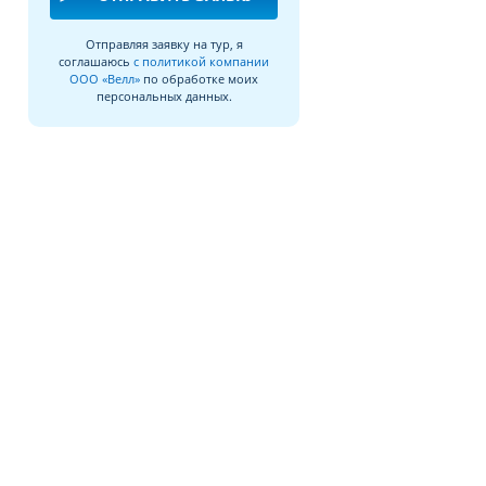
Отправляя заявку на тур, я
соглашаюсь
с политикой компании
ООО «Велл»
по обработке моих
персональных данных.