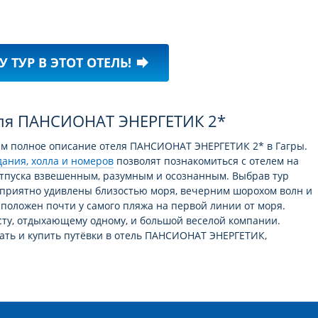
У ТУР В ЭТОТ ОТЕЛЬ!
forward
еля ПАНСИОНАТ ЭНЕРГЕТИК 2*
ам полное описание отеля ПАНСИОНАТ ЭНЕРГЕТИК 2* в Гагры.
ания, холла и номеров
позволят познакомиться с отелем на
отпуска взвешенным, разумным и осознанным. Выбрав тур
е приятно удивлены близостью моря, вечерним шорохом волн и
сположен почти у самого пляжа на первой линии от моря.
исту, отдыхающему одному, и большой веселой компании.
ть и купить путёвки в отель ПАНСИОНАТ ЭНЕРГЕТИК,
боре путевки рекомендуем расширять диапазон интересующих
юс-минус 2 ночи помогут поисковой системе туров предложить
ыбрав этот отель, Вы не останетесь без связи с внешним
к есть WiFi (Бесплатный).