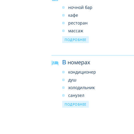
ночной бар
кафе
ресторан
массаж
парикмахерская
ПОДРОБНЕЕ
косметический кабинет
парковка
В номерах
беговые дорожки
аквапарк с бассейном
кондиционер
водолечебница
душ
холодильник
санузел
балкон
ПОДРОБНЕЕ