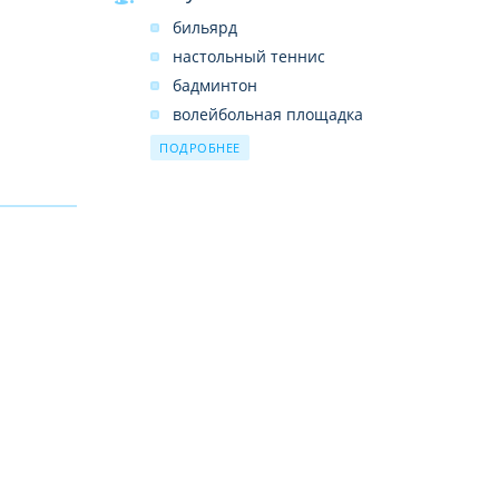
бильярд
настольный теннис
бадминтон
волейбольная площадка
кинозал
ПОДРОБНЕЕ
дискотека