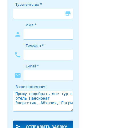
Турагентство *
store
Имя *
person
Телефон *
phone
E-mail *
mail
Ваши пожелания
send
ОТПРАВИТЬ ЗАЯВКУ