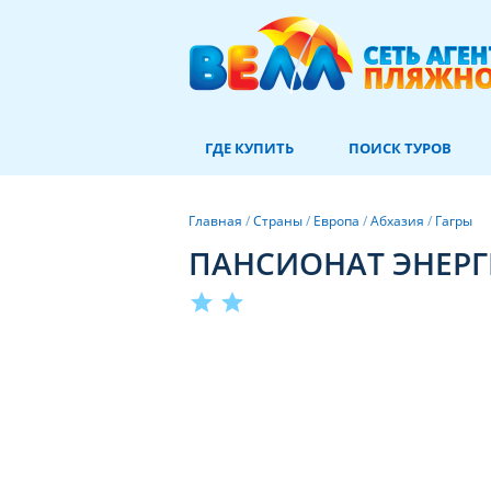
ГДЕ КУПИТЬ
ПОИСК ТУРОВ
Главная
/
Страны
/
Европа
/
Абхазия
/
Гагры
ПАНСИОНАТ ЭНЕРГ
star
star