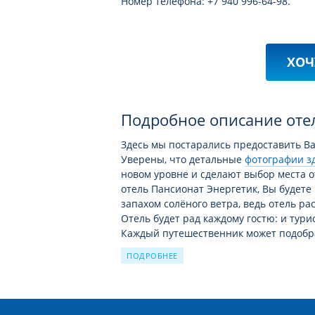
Номер телефона: +7 940 996-64-98.
ХОЧ
Подробное описание от
Здесь мы постарались предоставить В
Уверены, что детальные
фотографии зд
новом уровне и сделают выбор места 
отель Пансионат Энергетик, Вы будет
запахом солёного ветра, ведь отель ра
Отель будет рад каждому гостю: и тур
Каждый путешественник может подобра
отвечающие его требованиям. При вы
ПОДРОБНЕЕ
Вас дат и продолжительности тура. Пл
вам наиболее выгодные предложения. В
миром, поскольку в Пансионат Энергети