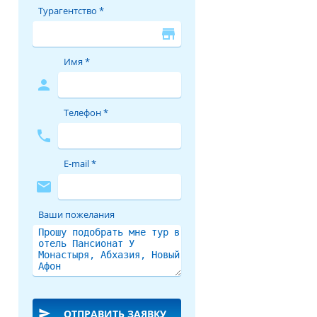
Турагентство *
store
Имя *
person
Телефон *
phone
E-mail *
mail
Ваши пожелания
send
ОТПРАВИТЬ ЗАЯВКУ