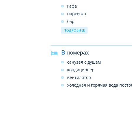
кафе
парковка
бар
библиотека
ПОДРОБНЕЕ
wi-fi платно
В номерах
санузел с душем
кондиционер
вентилятор
холодная и горячая вода посто