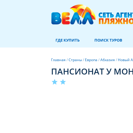
ГДЕ КУПИТЬ
ПОИСК ТУРОВ
Главная
/
Страны
/
Европа
/
Абхазия
/
Новый 
ПАНСИОНАТ У МОН
star
star