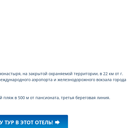
монастыря, на закрытой охраняемой территории, в 22 км от г.
т международного аэропорта и железнодорожного вокзала города
пляж в 500 м от пансионата, третья береговая линия.
У ТУР В ЭТОТ ОТЕЛЬ!
forward