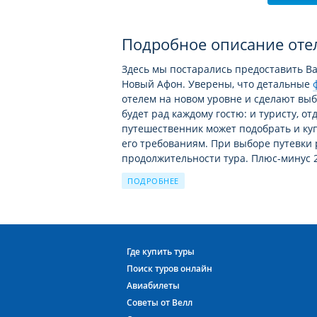
Подробное описание от
Здесь мы постарались предоставить 
Новый Афон. Уверены, что детальные
отелем на новом уровне и сделают вы
будет рад каждому гостю: и туристу, 
путешественник может подобрать и к
его требованиям. При выборе путевки
продолжительности тура. Плюс-минус 
наиболее выгодные предложения. Выбра
ПОДРОБНЕЕ
поскольку в Пансионат У Монастыря ест
Отели 2* В Абхазии ждут Вас!
Постояльцы отеля ПАНСИОНАТ У МОНАС
Где купить туры
соответствием заявленной категории. «
Поиск туров онлайн
ПАНСИОНАТ У МОНАСТЫРЯ, учитывая ка
Авиабилеты
персонала. Отель ПАНСИОНАТ У МОНАСТ
Советы от Велл
достаточно качественного уровня в А