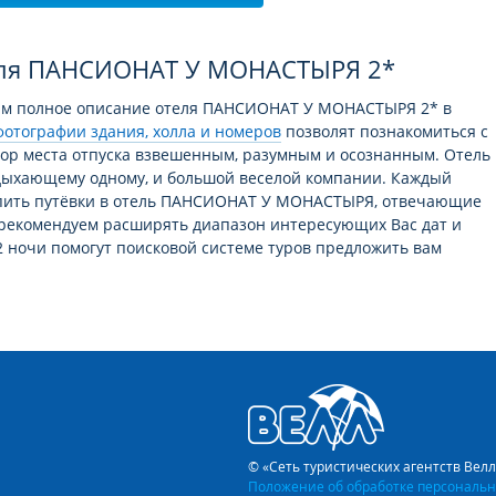
еля ПАНСИОНАТ У МОНАСТЫРЯ 2*
Вам полное описание отеля ПАНСИОНАТ У МОНАСТЫРЯ 2* в
фотографии здания, холла и номеров
позволят познакомиться с
бор места отпуска взвешенным, разумным и осознанным. Отель
отдыхающему одному, и большой веселой компании. Каждый
упить путёвки в отель ПАНСИОНАТ У МОНАСТЫРЯ, отвечающие
 рекомендуем расширять диапазон интересующих Вас дат и
2 ночи помогут поисковой системе туров предложить вам
в этот отель, Вы не останетесь без связи с внешним миром,
ь WiFi (Платный).
ТЫРЯ 2* (Абхазия, Новый Афон) удовлетворены
Отель своей категории» – так характеризуют гости отель
чество питания, убранство номеров и квалификацию
ЫРЯ подтверждает, что отдых бюджетного, но при этом
© «Сеть туристических агентств Вел
бхазии это лучший выбор, который может предложить данный
Положение об обработке персональн