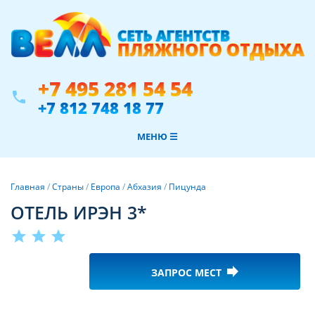
+7 495 281 54 54
phone
+7 812 748 18 77
МЕНЮ ☰
Главная
/
Страны
/
Европа
/
Абхазия
/
Пицунда
ОТЕЛЬ ИРЭН 3*
star
star
star
forward
ЗАПРОС МЕСТ