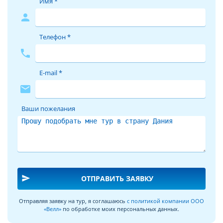
Имя *
person
Телефон *
phone
E-mail *
mail
Ваши пожелания
send
ОТПРАВИТЬ ЗАЯВКУ
Отправляя заявку на тур, я соглашаюсь
с политикой компании ООО
«Велл»
по обработке моих персональных данных.