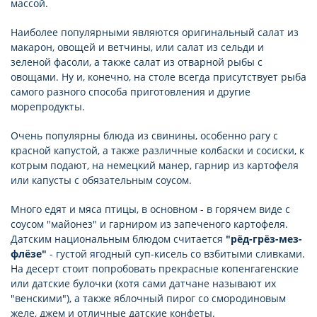
массой.
Наиболее популярными являются оригинальный салат из
макарон, овощей и ветчины, или салат из сельди и
зеленой фасоли, а также салат из отварной рыбы с
овощами. Ну и, конечно, на столе всегда присутствует рыба
самого разного способа приготовления и другие
морепродукты.
Очень популярны блюда из свинины, особенно рагу с
красной капустой, а также различные колбаски и сосиски, к
котрым подают, на немецкий манер, гарнир из картофеля
или капусты с обязательным соусом.
Много едят и мяса птицы, в основном - в горячем виде с
соусом "майонез" и гарниром из запеченого картофеля.
Датским национальным блюдом считается
"рёд-грёз-мез-
флёзе"
- густой ягодный суп-кисель со взбитыми сливками.
На десерт стоит попробовать прекрасные копенгагенские
или датские булочки (хотя сами датчане называют их
"венскими"), а также яблочный пирог со смородиновым
желе, джем и отличные датские конфеты.