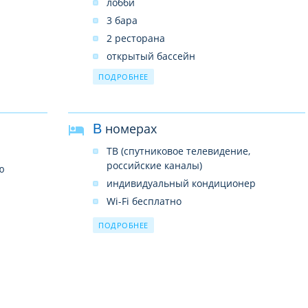
лобби
3 бара
2 ресторана
открытый бассейн
зонты и лежаки у бассейна
ПОДРОБНЕЕ
Wi-Fi бесплатно
услуги врача (по вызову, платно)
В номерах
прачечная (платно)
парковка
ТВ (спутниковое телевидение,
конференц-зал
российские каналы)
ю
интернет-уголок (платно)
индивидуальный кондиционер
прокат автомобилей
Wi-Fi бесплатно
сувенирный магазин
сейф (платно)
ПОДРОБНЕЕ
мини-маркет
холодильник
библиотека
душ/ванна
обмен валюты
фен
телефон