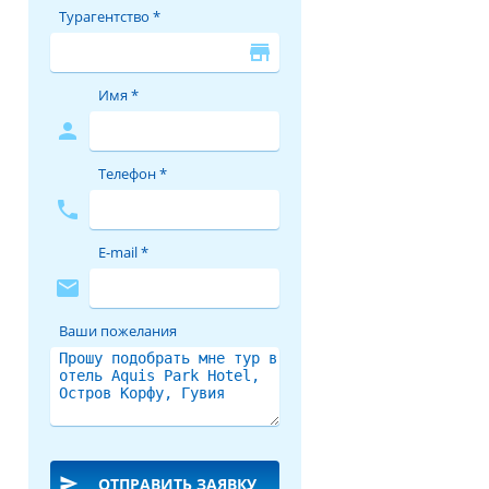
Турагентство *
store
Имя *
person
Телефон *
phone
E-mail *
mail
Ваши пожелания
send
ОТПРАВИТЬ ЗАЯВКУ