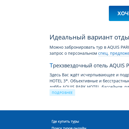
ХОЧ
Идеальный вариант отдых
Можно забронировать тур в AQUIS PAR
запрос о персональном
спец. предлож
Трехзвездочный отель AQUIS 
Здесь Вас ждёт исчерпывающее и подр
HOTEL 3*. Объективные и бесстрастн
лобби AQUIS PARK HOTEL, бассейнов, п
и главного здания отеля с разных рак
ПОДРОБНЕЕ
размещения в Греции.
Выбрав тур отель Aquis Park Hotel, В
волн и запахом солёного ветра, ведь о
моря. Трехзведочные отели Греции оч
Где купить туры
экономичный отдых, но при этом стре
Поиск туров онлайн