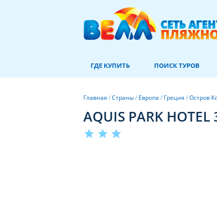
ГДЕ КУПИТЬ
ПОИСК ТУРОВ
Главная
/
Страны
/
Европа
/
Греция
/
Остров К
AQUIS PARK HOTEL 
star
star
star