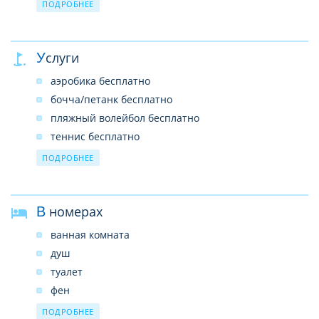
бар у бассейна Sailing
ПОДРОБНЕЕ
мини-маркет
прачечная/химчистка (платно)
Услуги
автопарковка
wi-fi
аэробика бесплатно
сейф
бочча/петанк бесплатно
пляжный волейбол бесплатно
теннис бесплатно
настольный теннис бесплатно
ПОДРОБНЕЕ
фитнес бесплатно
анимация 6 раз в неделю бесплатно
В номерах
спа-центр платно
салон красоты платно
ванная комната
душ
туалет
фен
кондиционер
ПОДРОБНЕЕ