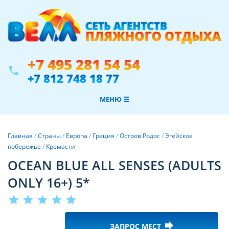
+7 495 281 54 54
phone
+7 812 748 18 77
МЕНЮ ☰
Главная
/
Страны
/
Европа
/
Греция
/
Остров Родос
/
Эгейское
побережье
/
Кремасти
OCEAN BLUE ALL SENSES (ADULTS
ONLY 16+) 5*
star
star
star
star
star
forward
ЗАПРОС МЕСТ