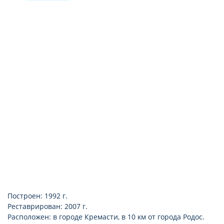
телевизор
мини-холодильник
wi-fi
телефон
сейф (платно)
Построен: 1992 г.
Реставрирован: 2007 г.
Расположен: в городе Кремасти, в 10 км от города Родос.