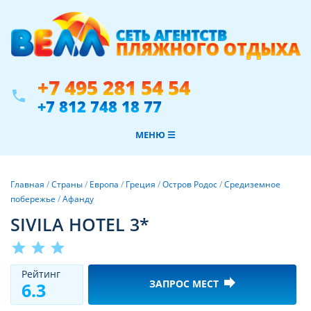
+7 495 281 54 54
phone
+7 812 748 18 77
МЕНЮ ☰
Главная
/
Страны
/
Европа
/
Греция
/
Остров Родос
/
Средиземное
побережье
/
Афанду
SIVILA HOTEL 3*
star
star
star
Рeйтинг
forward
ЗАПРОС МЕСТ
6.3