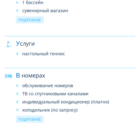
1 бассейн
сувенирный магазин
сейф на ресепшн (платно)
ПОДРОБНЕЕ
беспроводной интернет в лобби (платно)
прокат автомобилей, велосипедов
Услуги
настольный теннис
В номерах
обслуживание номеров
ТВ со спутниковыми каналами
индивидуальный кондиционер (платно)
холодильник (по запросу)
душ или ванна
ПОДРОБНЕЕ
фен
телефон