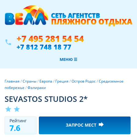
+7 495 281 54 54
phone
+7 812 748 18 77
МЕНЮ ☰
Главная
/
Страны
/
Европа
/
Греция
/
Остров Родос
/
Средиземное
побережье
/
Фалираки
SEVASTOS STUDIOS 2*
star
star
Рeйтинг
forward
ЗАПРОС МЕСТ
7.6