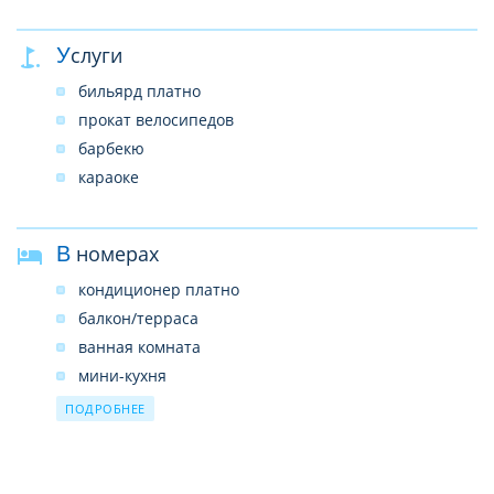
камера хранения багажа
Услуги
прачечная платно
Wi-Fi бесплатно в общественных зонах
бильярд платно
парковка
прокат велосипедов
барбекю
караоке
В номерах
кондиционер платно
балкон/терраса
ванная комната
мини-кухня
ванна/душ
ПОДРОБНЕЕ
туалет
телевизор
телефон