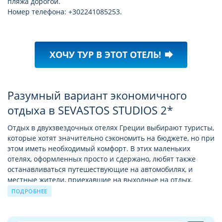
пляжа дорогой.
Номер телефона: +302241085253.
ХОЧУ ТУР В ЭТОТ ОТЕЛЬ!
forward
Разумный вариант экономичного
отдыха в SEVASTOS STUDIOS 2*
Отдых в двухзвездочных отелях Греции выбирают туристы,
которые хотят значительно сэкономить на бюджете, но при
этом иметь необходимый комфорт. В этих маленьких
отелях, оформленных просто и сдержано, любят также
останавливаться путешествующие на автомобилях, и
местные жители, приехавшие на выходные на отдых.
ПОДРОБНЕЕ
Преимущество двухзвездочных отелей - это цена,
радушный персонал и неплохие номера с самым
необходимым набором средств. Особенно ценно в этих