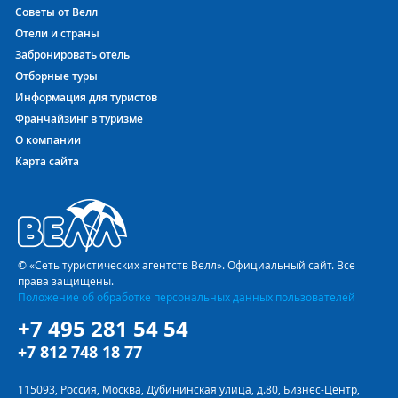
спорта.
Советы от Велл
Отели и страны
Бюджетный отдых в SEVASTOS STUDIOS 2*
Забронировать отель
(Фалираки)!
Отборные туры
Здесь Вас ждёт исчерпывающее и подробное описание
Информация для туристов
номеров двухзвездочного отеля SEVASTOS STUDIOS 2*.
Франчайзинг в туризме
Честные и подробные фотографии территории, лобби,
О компании
фотографии номеров
и
фотографии главного здания
Карта сайта
SEVASTOS STUDIOS
2* с разных ракурсов помогут Вам с
уверенно выбрать лучший вариант размещения в Греции.
Выбрав этот отель, Вы не останетесь без связи с внешним
миром, поскольку в Sevastos Studios есть WiFi (Бесплатный).
Двухзвездочный отель SEVASTOS STUDIOS 2* в
© «Сеть туристических агентств Велл». Официальный сайт. Все
Греции приглашает!
права защищены.
Положение об обработке персональных данных пользователей
Двухзвездочный отель SEVASTOS STUDIOS 2* в
Фалираки
+7 495 281 54 54
производит благоприятное впечатление качеством
отделки интерьера и состоянием мебели. А размеры
+7 812 748 18 77
номеров, уборка номера, сантехника и хороший уровень
сервиса обеспечит 100% удовлетворение выбором.
115093, Россия, Москва, Дубининская улица, д.80, Бизнес-Центр,