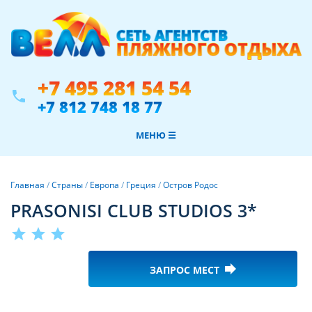
+7 495 281 54 54
phone
+7 812 748 18 77
МЕНЮ ☰
Главная
/
Страны
/
Европа
/
Греция
/
Остров Родос
PRASONISI CLUB STUDIOS 3*
star
star
star
forward
ЗАПРОС МЕСТ