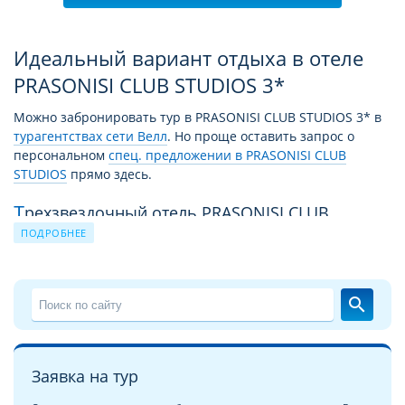
Идеальный вариант отдыха в отеле
PRASONISI CLUB STUDIOS 3*
Можно забронировать тур в PRASONISI CLUB STUDIOS 3* в
турагентствах сети Велл
. Но проще оставить запрос о
персональном
спец. предложении в PRASONISI CLUB
STUDIOS
прямо здесь.
Трехзвездочный отель PRASONISI CLUB
STUDIOS в Греции ждёт Вас!
ПОДРОБНЕЕ
Здесь Вас ждёт исчерпывающее и подробное описание
номеров трехзвездочного отеля PRASONISI CLUB STUDIOS
3*. Объективные и бесстрастные подробные
фотографии
search
отеля PRASONISI CLUB STUDIOS
ресторана и лобби
PRASONISI CLUB STUDIOS, бассейнов, пляжа, цветущих
садов, видов
номеров отеля PRASONISI CLUB STUDIOS
и
Заявка на тур
главного здания отеля с разных ракурсов помогут Вам с
уверенно выбрать лучший вариант размещения в Греции.