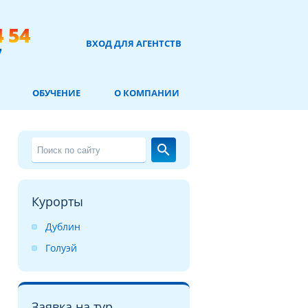
4 54
ВХОД ДЛЯ АГЕНТСТВ
7
ОБУЧЕНИЕ
О КОМПАНИИ
search
Курорты
Дублин
Голуэй
Заявка на тур