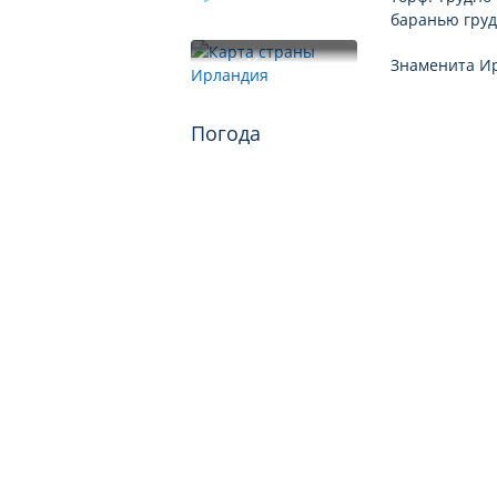
баранью груд
Карта
Знаменита Ир
Погода