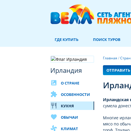
ГДЕ КУПИТЬ
ПОИСК ТУРОВ
Главная
/
Стра
Ирландия
ОТПРАВИТЬ 
satellite
Ирлан
О СТРАНЕ
extension
ОСОБЕННОСТИ
Ирландская 
restaurant
сумела донес
КУХНЯ
favorite
ОБЫЧАИ
Многие ирлан
мясо по обыч
toys
КЛИМАТ
торф. Трудно