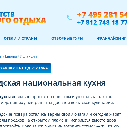
+7 495 281 5
phone
+7 812 748 18 7
ОТЕЛИ И СТРАНЫ
ОТБОРНЫЕ ТУРЫ
ФРАНЧАЙЗИНГ
ны
/
Европа
/
Ирландия
ЗАЯВКУ НА ПОДБОР ТУРА
дская национальная кухня
кухня
довольно проста, но при этом и уникальна, так как
ти до наших дней рецепты древней кельтской кулинарии.
дские повара остались верны своим очагам и сегодня жарят
аям предков на открытом пламени, используя вместо дров
 превзойти ирландцев в умении готовить "стью" — тушеную