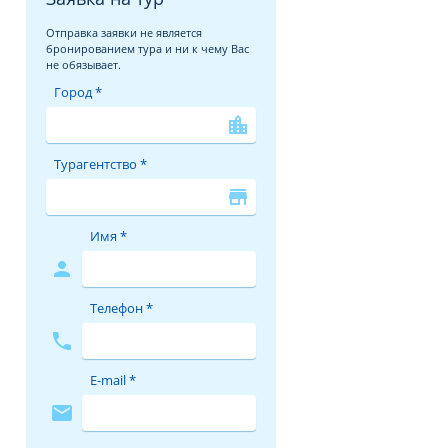
Отправка заявки не является
бронированием тура и ни к чему Вас
не обязывает.
Город *
location_city
Турагентство *
store
Имя *
person
Телефон *
phone
E-mail *
mail