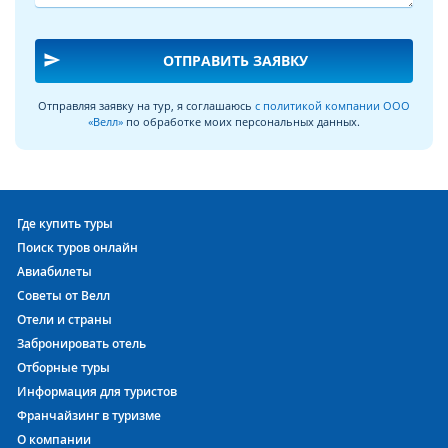
выставочные стенды с композициями или картинами,
посвященными событиям, выставкам или фестивалям.
send
ОТПРАВИТЬ ЗАЯВКУ
Посмотрите детальные
фотографии МОНТ ЯРД ОТЕЛЬ
.
Лучше один раз увидеть собственными глазами виды на
Отправляя заявку на тур, я соглашаюсь
с политикой компании ООО
лобби, ресторан, территорию и главное здание МОНТ ЯРД
«Велл»
по обработке моих персональных данных.
ОТЕЛЬ 4* с разных ракурсов, а также
фотографии номеров
МОНТ ЯРД ОТЕЛЬ
.
На территории отеля категории четыре звезды в России
для гостей представлена инфраструктура для отдыха,
Где купить туры
причем в городских отеля она расположена внутри самого
Поиск туров онлайн
здания, а в отелях морских курортов может быть
Авиабилеты
организована как внутри, так и снаружи. В городских
четырехзвездочных отелях располагается тренажерный
Советы от Велл
зал с современным оборудованием, сауна и бассейн, а вот
Отели и страны
в отелях на берегу моря может быть организован целый
Забронировать отель
SPA-комплекс для взрослых и детей с бассейном и горками,
Отборные туры
а также отдельная полностью оборудованная зона для
Информация для туристов
отдыха на берегу.
Франчайзинг в туризме
О компании
В ресторане четырехзвездочного отеля России можно