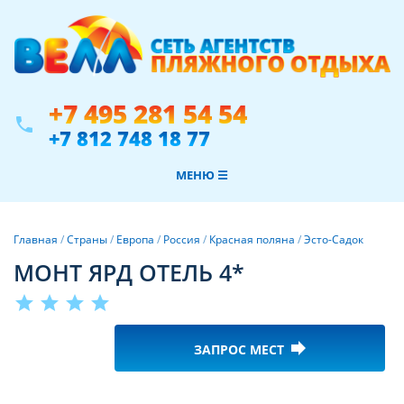
+7 495 281 54 54
phone
+7 812 748 18 77
МЕНЮ ☰
Главная
/
Страны
/
Европа
/
Россия
/
Красная поляна
/
Эсто-Садок
МОНТ ЯРД ОТЕЛЬ 4*
star
star
star
star
forward
ЗАПРОС МЕСТ