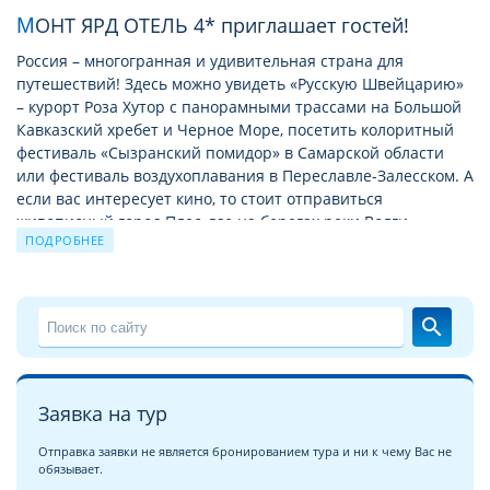
МОНТ ЯРД ОТЕЛЬ 4* приглашает гостей!
Россия – многогранная и удивительная страна для
путешествий! Здесь можно увидеть «Русскую Швейцарию»
– курорт Роза Хутор с панорамными трассами на Большой
Кавказский хребет и Черное Море, посетить колоритный
фестиваль «Сызранский помидор» в Самарской области
или фестиваль воздухоплавания в Переславле-Залесском. А
если вас интересует кино, то стоит отправиться
живописный город Плес, где на берегах реки Волги
ПОДРОБНЕЕ
проходит интересный киноконкурс «Зеркало».
Одним из немаловажных факторов для отдыха и
путешествий является выбор отеля. В России, в категории
search
четыре звезды представлены как всемирно известные
цепочки отелей, например, Azimut, Park Inn, Hilton,
Mercure, Novotel и др., так и гостиницы принадлежащие
частным владельцам. Для того, чтобы понять какими
Заявка на тур
основными преимуществами и опциями обладает данная
категория , рассмотрим более подробно главные
Отправка заявки не является бронированием тура и ни к чему Вас не
обязывает.
особенности этих отелей. Вы можете забронировать тур в