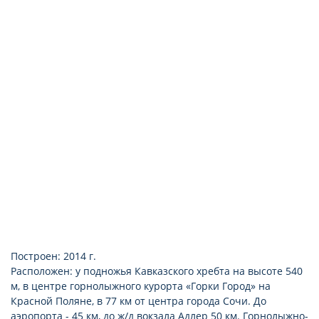
набор для чая/кофе
халат, тапочки
кондиционер
ванна/душ
туалет
Построен: 2014 г.
Расположен: у подножья Кавказского хребта на высоте 540
м, в центре горнолыжного курорта «Горки Город» на
Красной Поляне, в 77 км от центра города Сочи. До
аэропорта - 45 км, до ж/д вокзала Адлер 50 км. Горнолыжно-