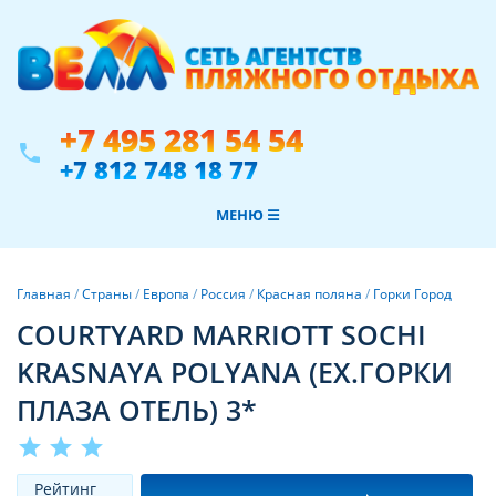
+7 495 281 54 54
phone
+7 812 748 18 77
МЕНЮ ☰
Главная
/
Страны
/
Европа
/
Россия
/
Красная поляна
/
Горки Город
COURTYARD MARRIOTT SOCHI
KRASNAYA POLYANA (EX.ГОРКИ
ПЛАЗА ОТЕЛЬ) 3*
star
star
star
Рeйтинг