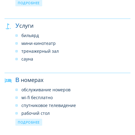
ресторан
ПОДРОБНЕЕ
круглосуточная регистрация
конференц-зал
Услуги
бар
банкомат
бильярд
мини-кинотеатр
тренажерный зал
сауна
В номерах
обслуживание номеров
wi-fi бесплатно
спутниковое телевидение
рабочий стол
мини-бар
ПОДРОБНЕЕ
сейф