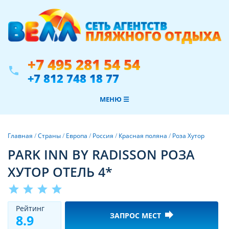
+7 495 281 54 54
phone
+7 812 748 18 77
МЕНЮ ☰
Главная
/
Страны
/
Европа
/
Россия
/
Красная поляна
/
Роза Хутор
PARK INN BY RADISSON РОЗА
ХУТОР ОТЕЛЬ 4*
star
star
star
star
Рeйтинг
forward
ЗАПРОС МЕСТ
8.9