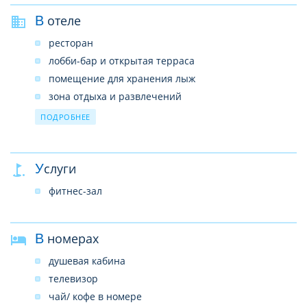
В отеле
ресторан
лобби-бар и открытая терраса
помещение для хранения лыж
зона отдыха и развлечений
конференц-залы
ПОДРОБНЕЕ
прачечная
крытая охраняемая парковка
Услуги
магазины
wi-fi бесплатно
фитнес-зал
В номерах
душевая кабина
телевизор
чай/ кофе в номере