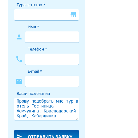
Турагентство *
store
Имя *
person
Телефон *
phone
E-mail *
mail
Ваши пожелания
send
ОТПРАВИТЬ ЗАЯВКУ