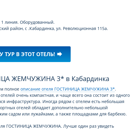
, 1 линия. Оборудованный.
кий район, с .Кабардинка, ул. Революционная 115а.
У ТУР В ЭТОТ ОТЕЛЬ!
forward
ИЦА ЖЕМЧУЖИНА 3* в Кабардинка
ам полное
описание отеля ГОСТИНИЦА ЖЕМЧУЖИНА 3*
.
отелей очень компактная, и чаще всего она состоит из одного
вся инфраструктура. Иногда рядом с отелем есть небольшая
рортных отелей обладает дополнительно небольшой
ким садом или лужайками, а также площадками для барбекю.
теля ГОСТИНИЦА ЖЕМЧУЖИНА. Лучше один раз увидеть
ю красоту этого отеля. С нашим
универсальным поиском