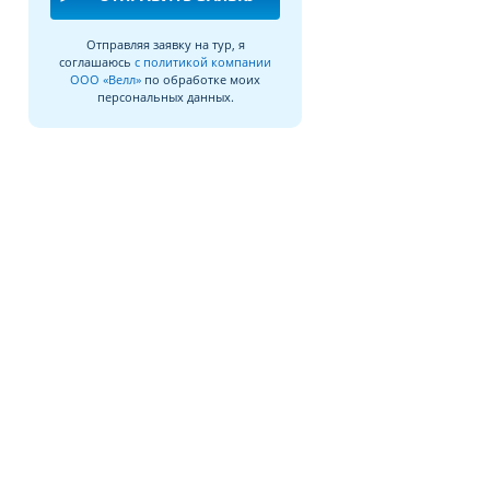
Отправляя заявку на тур, я
соглашаюсь
с политикой компании
ООО «Велл»
по обработке моих
персональных данных.