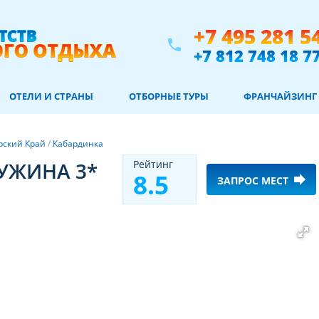
+7 495 281 5
phone
+7 812 748 18 7
ОТЕЛИ И СТРАНЫ
ОТБОРНЫЕ ТУРЫ
ФРАНЧАЙЗИНГ
рский Край
/
Кабардинка
УЖИНА 3*
Рeйтинг
8.5
forward
ЗАПРОС МЕСТ