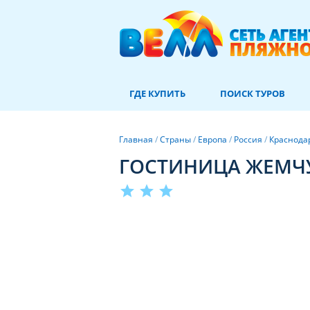
ГДЕ КУПИТЬ
ПОИСК ТУРОВ
Главная
/
Страны
/
Европа
/
Россия
/
Краснода
ГОСТИНИЦА ЖЕМЧ
star
star
star