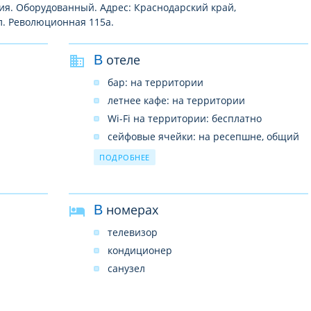
ния. Оборудованный. Адрес: Краснодарский край,
л. Революционная 115а.
В отеле
бар: на территории
летнее кафе: на территории
Wi-Fi на территории: бесплатно
сейфовые ячейки: на ресепшне, общий
утреннее пробуждение по телефону
ПОДРОБНЕЕ
прокат бытового инвентаря
В номерах
телевизор
кондиционер
санузел