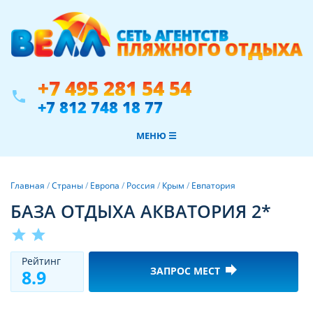
+7 495 281 54 54
phone
+7 812 748 18 77
МЕНЮ ☰
Главная
/
Страны
/
Европа
/
Россия
/
Крым
/
Евпатория
БАЗА ОТДЫХА АКВАТОРИЯ 2*
star
star
Рeйтинг
forward
ЗАПРОС МЕСТ
8.9