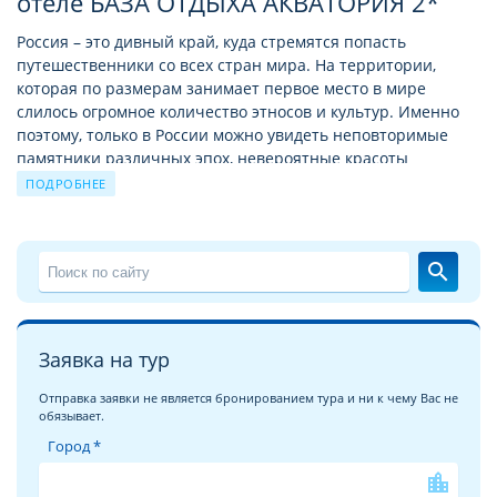
отеле БАЗА ОТДЫХА АКВАТОРИЯ 2*
Россия – это дивный край, куда стремятся попасть
путешественники со всех стран мира. На территории,
которая по размерам занимает первое место в мире
слилось огромное количество этносов и культур. Именно
поэтому, только в России можно увидеть неповторимые
памятники различных эпох, невероятные красоты
природы Байкала и Камчатки, удивительных животных и
ПОДРОБНЕЕ
птиц. Здесь можно путешествовать в разных часовых
поясах и экваториальных широтах, и даже летом увидеть
снег в одной части страны и теплое лазурное море в
search
другой.
Для качественного бюджетного отдыха в России можно
выбрать размещение в двухзвездочных отелях. Среди
Заявка на тур
множества вариантов есть известные цепочки отелей,
например такие как Ibis Budget или Azimut, а также
Отправка заявки не является бронированием тура и ни к чему Вас не
собственные отельные марки и гостиницы,
обязывает.
принадлежащие частным собственникам.
Город *
location_city
Страница отеля БАЗА ОТДЫХА АКВАТОРИЯ 2* в