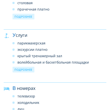
столовая
прачечная платно
магазины
ПОДРОБНЕЕ
парковка платно
библиотека
Услуги
Wi-Fi бесплатно
парикмахерская
экскурсии платно
крытый тренажерный зал
волейбольная и баскетбольная площадки
пляжный волейбол
ПОДРОБНЕЕ
пляжный мини-футбол
футбольное поле с травяным покрытием
В номерах
бильярд
водные виды спорта платно
телевизор
лечение
холодильник
душ