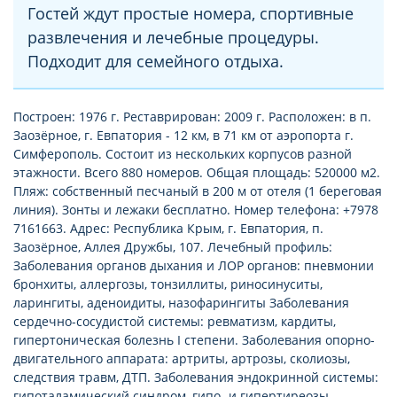
Гостей ждут простые номера, спортивные
развлечения и лечебные процедуры.
Подходит для семейного отдыха.
Построен: 1976 г. Реставрирован: 2009 г. Расположен: в п.
Заозёрное, г. Евпатория - 12 км, в 71 км от аэропорта г.
Симферополь. Состоит из нескольких корпусов разной
этажности. Всего 880 номеров. Общая площадь: 520000 м2.
Пляж: собственный песчаный в 200 м от отеля (1 береговая
линия). Зонты и лежаки бесплатно. Номер телефона: +7978
7161663. Адрес: Республика Крым, г. Евпатория, п.
Заозёрное, Аллея Дружбы, 107. Лечебный профиль:
Заболевания органов дыхания и ЛОР органов: пневмонии
бронхиты, аллергозы, тонзиллиты, риносинуситы,
ларингиты, аденоидиты, назофарингиты Заболевания
сердечно-сосудистой системы: ревматизм, кардиты,
гипертоническая болезнь I степени. Заболевания опорно-
двигательного аппарата: артриты, артрозы, сколиозы,
следствия травм, ДТП. Заболевания эндокринной системы:
гипоталамический синдром, гипо- и гипертиреозы,