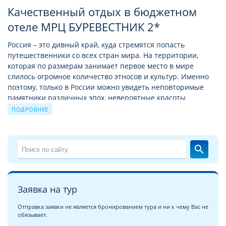
Качественный отдых в бюджетном
отеле МРЦ БУРЕВЕСТНИК 2*
Россия – это дивный край, куда стремятся попасть
путешественники со всех стран мира. На территории,
которая по размерам занимает первое место в мире
слилось огромное количество этносов и культур. Именно
поэтому, только в России можно увидеть неповторимые
памятники различных эпох, невероятные красоты
природы Байкала и Камчатки, удивительных животных и
ПОДРОБНЕЕ
птиц. Здесь можно путешествовать в разных часовых
поясах и экваториальных широтах, и даже летом увидеть
снег в одной части страны и теплое лазурное море в
search
другой.
Для качественного бюджетного отдыха в России можно
выбрать размещение в двухзвездочных отелях. Среди
Заявка на тур
множества вариантов есть известные цепочки отелей,
например такие как Ibis Budget или Azimut, а также
Отправка заявки не является бронированием тура и ни к чему Вас не
собственные отельные марки и гостиницы,
обязывает.
принадлежащие частным собственникам.