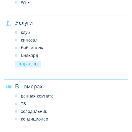
Wi-Fi
Услуги
клуб
кинозал
библиотека
бильярд
настольный теннис
ПОДРОБНЕЕ
шахматный клуб
тренажерный зал
В номерах
ванная комната
ТВ
холодильник
кондиционер