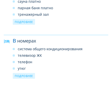
сауна платно
парная баня платно
тренажерный зал
настольный теннис
ПОДРОБНЕЕ
теннисный корт
бильярд
В номерах
поле для мини-футбола
банный комплекс
система общего кондиционирования
анимация
телевизор ЖК
телефон
утюг
холодильник
ПОДРОБНЕЕ
чайный набор посуды
электрочайник
санузел
душ (поддон)
туалетные принадлежности