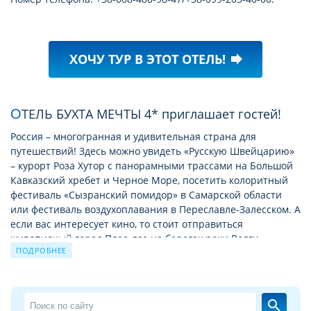
ХОЧУ ТУР В ЭТОТ ОТЕЛЬ!
forward
ОТЕЛЬ БУХТА МЕЧТЫ 4* приглашает гостей!
Россия – многогранная и удивительная страна для
путешествий! Здесь можно увидеть «Русскую Швейцарию»
– курорт Роза Хутор с панорамными трассами на Большой
Кавказский хребет и Черное Море, посетить колоритный
фестиваль «Сызранский помидор» в Самарской области
или фестиваль воздухоплавания в Переславле-Залесском. А
если вас интересует кино, то стоит отправиться
живописный город Плес, где на берегах реки Волги
ПОДРОБНЕЕ
проходит интересный киноконкурс «Зеркало».
Одним из немаловажных факторов для отдыха и
путешествий является выбор отеля. В России, в категории
search
четыре звезды представлены как всемирно известные