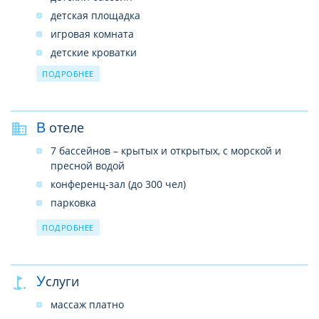
детская площадка
игровая комната
детские кроватки
детский стульчик в зале питания
ПОДРОБНЕЕ
детская анимация
В отеле
7 бассейнов – крытых и открытых, с морской и
пресной водой
конференц-зал (до 300 чел)
парковка
мини-маркет
ПОДРОБНЕЕ
спа-центр
Wi-Fi в холле и ресторане отеля бесплатно
ресторан
Услуги
Wellness & SPA центр
массаж платно