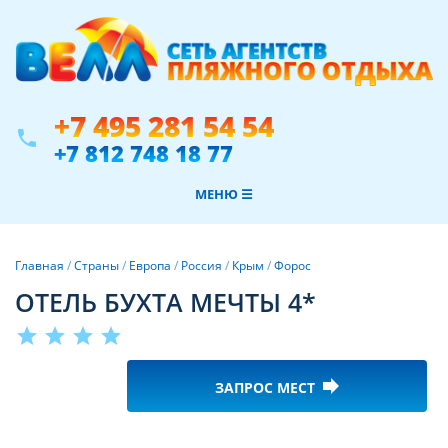
+7 495 281 54 54
phone
+7 812 748 18 77
МЕНЮ ☰
Главная
/
Страны
/
Европа
/
Россия
/
Крым
/
Форос
ОТЕЛЬ БУХТА МЕЧТЫ 4*
star
star
star
star
forward
ЗАПРОС МЕСТ