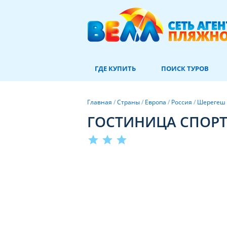
ГДЕ КУПИТЬ
ПОИСК ТУРОВ
Главная
/
Страны
/
Европа
/
Россия
/
Шерегеш
ГОСТИНИЦА СПОРТО
star
star
star