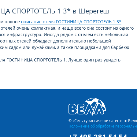
ИЦА СПОРТОТЕЛЬ 1 3* в Шерегеш
ам полное
описание отеля ГОСТИНИЦА СПОРТОТЕЛЬ 1 3*
.
отелей очень компактная, и чаще всего она состоит из одного
вся инфраструктура. Иногда рядом с отелем есть небольшая
рортных отелей обладает дополнительно небольшой
ким садом или лужайками, а также площадками для барбекю.
еля ГОСТИНИЦА СПОРТОТЕЛЬ 1. Лучше один раз увидеть
ю красоту этого отеля. С нашим
универсальным поиском
йти лучший тур в отель ГОСТИНИЦА СПОРТОТЕЛЬ 1 курорта
ды в России вся инфраструктура сосредоточена внутри самого
ванный ресепшн (если речь идет о столице или массовых
редставители владеют всегда, как минимум, английским
ванами, столиками и доступом в интернет, центральный
тить конференц-зал с полным техническим оснащением. При
© «Сеть туристических агентств Вел
сейнов, спортивных площадок или тренажерных залов, а также
Положение об обработке персональн
+7 495 281 54 54