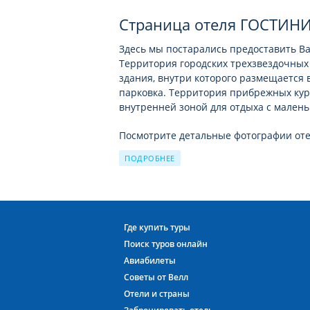
Страница отеля ГОСТИН
Здесь мы постарались предоставить В
Территория городских трехзвездочных 
здания, внутри которого размещается 
парковка. Территория прибрежных ку
внутренней зоной для отдыха с малень
Посмотрите детальные фотографии от
собственными глазами всю потрясающу
ПОДРОБНЕЕ
туров по базам ВСЕХ туроператоров
на
Шерегеш будет легко и удобно.
На территории отеля категории 3 звез
отеля. В нем есть прекрасный оборудо
Где купить туры
направлениях въездного туризма, то п
Поиск туров онлайн
языком для общения), лаунж-зона с ди
Авиабилеты
ресторан и бар, нередко можно встре
Советы от Велл
этом в этой категории отелей нет бас
детской инфраструктуры.
Отели и страны