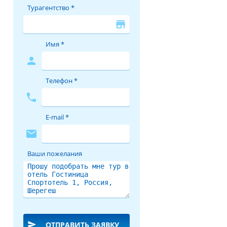
Турагентство *
store
Имя *
person
Телефон *
phone
E-mail *
mail
Ваши пожелания
send
ОТПРАВИТЬ ЗАЯВКУ