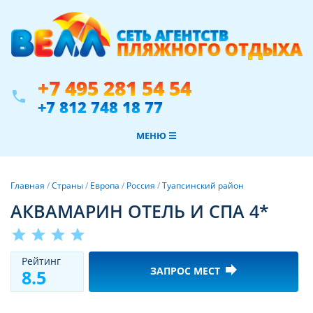
+7 495 281 54 54
phone
+7 812 748 18 77
МЕНЮ ☰
Главная
/
Страны
/
Европа
/
Россия
/
Туапсинский район
АКВАМАРИН ОТЕЛЬ И СПА 4*
star
star
star
star
Рeйтинг
forward
ЗАПРОС МЕСТ
8.5