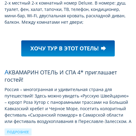
2-х местный 2-х комнатный номер Deluxe. В номере: душ,
туалет, фен, халат, тапочки, ТВ, телефон, кондиционер,
мини-бар, Wi-Fi, двуспальная кровать, раскладной диван,
балкон. Между комнатами нет двери;
ХОЧУ ТУР В ЭТОТ ОТЕЛЬ!
forward
АКВАМАРИН ОТЕЛЬ И СПА 4* приглашает
гостей!
Россия – многогранная и удивительная страна для
путешествий! Здесь можно увидеть «Русскую Швейцарию»
– курорт Роза Хутор с панорамными трассами на Большой
Кавказский хребет и Черное Море, посетить колоритный
фестиваль «Сызранский помидор» в Самарской области
или фестиваль воздухоплавания в Переславле-Залесском. А
если вас интересует кино, то стоит отправиться
ПОДРОБНЕЕ
живописный город Плес, где на берегах реки Волги