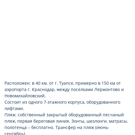
керамическое покрытие
балкон, французский балкон или терраса
подключение к интернету (платно)
Расположен: в 40 км. от г. Туапсе, примерно в 150 км от
аэропорта г. Краснодар, между поселками Лермонтово и
Новомихайловский.
Состоит из одного 7-этажного корпуса, оборудованного
лифтами.
Пляж: собственный закрытый оборудованный песчаный
пляж, первая береговая линия. Зонты, шезлонги, матрасы,
полотенца – бесплатно. Трансфер на пляж (июнь-
сентябрь).