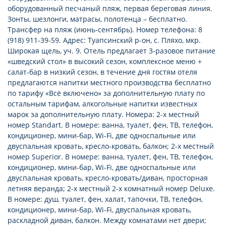
оборудованный песчаный пляж, первая береговая линия.
Зонты, шезлонги, матрасы, полотенца – бесплатно.
Трансфер на пляж (июнь-сентябрь). Номер телефона: 8
(918) 911-39-59. Адрес: Туапсинский р-он, с. Пляхо, мкр.
Широкая щель, уч. 9. Отель предлагает 3-разовое питание
«шведский стол» в высокий сезон, комплексное меню +
салат-бар в низкий сезон, в течение дня гостям отеля
предлагаются напитки местного производства бесплатно
по тарифу «Всё включено» за дополнительную плату по
остальным тарифам, алкогольные напитки известных
марок за дополнительную плату. Номера: 2-х местный
номер Standart. В номере: ванна, туалет, фен, ТВ, телефон,
кондиционер, мини-бар, Wi-Fi, две односпальные или
двуспальная кровать, кресло-кровать, балкон; 2-х местный
номер Superior. В номере: ванна, туалет, фен, ТВ, телефон,
кондиционер, мини-бар, Wi-Fi, две односпальные или
двуспальная кровать, кресло-кровать/диван, просторная
летняя веранда; 2-х местный 2-х комнатный номер Deluxe.
В номере: душ, туалет, фен, халат, тапочки, ТВ, телефон,
кондиционер, мини-бар, Wi-Fi, двуспальная кровать,
раскладной диван, балкон. Между комнатами нет двери;