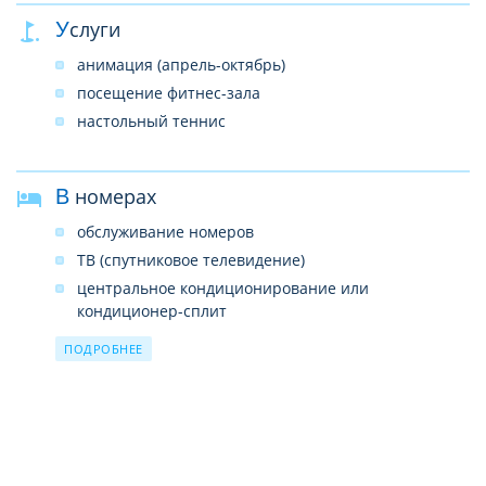
SPA-центр
Услуги
услуги врача
анимация (апрель-октябрь)
прачечная
посещение фитнес-зала
лифты
настольный теннис
почтовые услуги
Wi-Fi в отеле (бесплатно)
трансфер на пляж (июнь-сентябрь)
В номерах
обслуживание номеров
ТВ (спутниковое телевидение)
центральное кондиционирование или
кондиционер-сплит
мини-бар (платно)
ПОДРОБНЕЕ
сейф (платно)
душ или ванна
фен
телефон
халат и тапочки