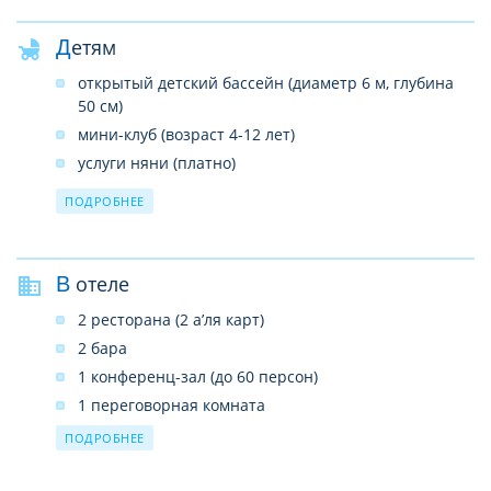
Детям
открытый детский бассейн (диаметр 6 м, глубина
50 см)
мини-клуб (возраст 4-12 лет)
услуги няни (платно)
детская коляска (платно)
ПОДРОБНЕЕ
детское меню
в ресторане – детское кресло
детская площадка
В отеле
развлекательные программы
2 ресторана (2 а’ля карт)
детская кровать (по запросу)
2 бара
1 конференц-зал (до 60 персон)
1 переговорная комната
3 бассейна (1 крытый, 2 открытых – взрослый и
ПОДРОБНЕЕ
детский)
центр красоты/салон красоты