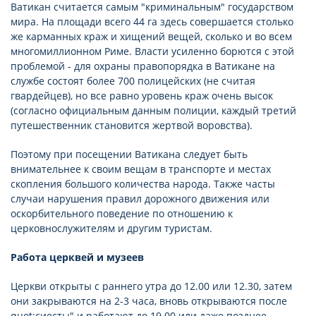
Ватикан считается самым "криминальным" государством
мира. На площади всего 44 га здесь совершается столько
же карманных краж и хищений вещей, сколько и во всем
многомиллионном Риме. Власти усиленно борются с этой
проблемой - для охраны правопорядка в Ватикане на
службе состоят более 700 полицейских (не считая
гвардейцев), но все равно уровень краж очень высок
(согласно официальным данным полиции, каждый третий
путешественник становится жертвой воровства).
Поэтому при посещении Ватикана следует быть
внимательнее к своим вещам в транспорте и местах
скопления большого количества народа. Также часты
случаи нарушения правил дорожного движения или
оскорбительного поведение по отношению к
церковнослужителям и другим туристам.
Работа церквей и музеев
Церкви открыты с раннего утра до 12.00 или 12.30, затем
они закрываются на 2-3 часа, вновь открываются после
quot;сиесты" и работают до 19.00 или даже позднее.