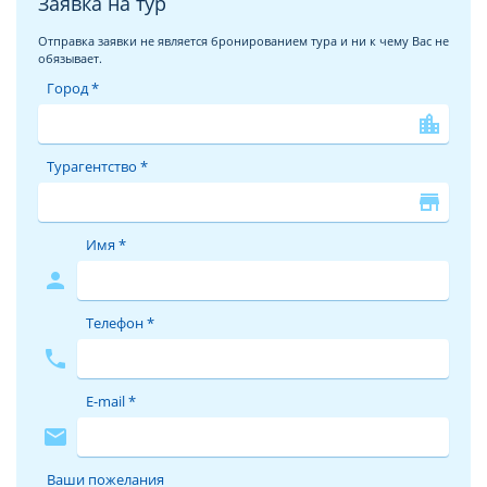
Заявка на тур
Отправка заявки не является бронированием тура и ни к чему Вас не
обязывает.
Город *
location_city
Турагентство *
store
Имя *
person
Телефон *
phone
E-mail *
mail
Ваши пожелания