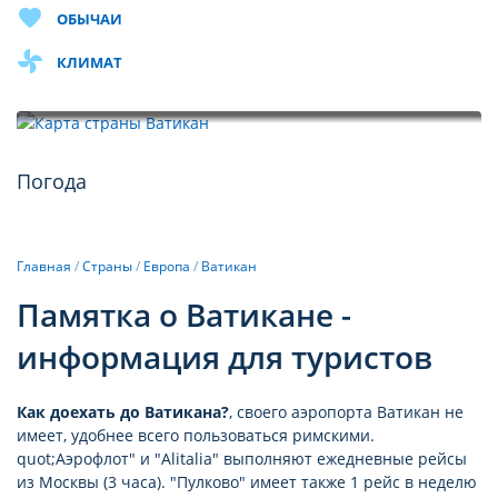
favorite
ОБЫЧАИ
toys
КЛИМАТ
Карта
Погода
Главная
/
Страны
/
Европа
/
Ватикан
Памятка о Ватикане -
информация для туристов
Как доехать до Ватикана?
, своего аэропорта Ватикан не
имеет, удобнее всего пользоваться римскими.
quot;Аэрофлот" и "Alitalia" выполняют ежедневные рейсы
из Москвы (3 часа). "Пулково" имеет также 1 рейс в неделю