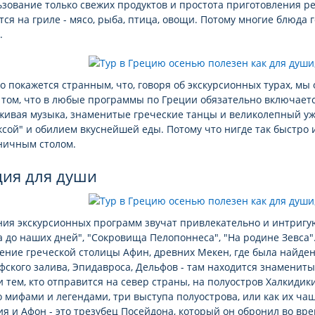
зование только свежих продуктов и простота приготовления р
тся на гриле - мясо, рыба, птица, овощи. Потому многие блюда г
.
о покажется странным, что, говоря об экскурсионных турах, мы 
в том, что в любые программы по Греции обязательно включает
 живая музыка, знаменитые греческие танцы и великолепный у
сой" и обилием вкуснейшей еды. Потому что нигде так быстро и
ничным столом.
ция для души
ния экскурсионных программ звучат привлекательно и интригу
 до наших дней", "Сокровища Пелопоннеса", "На родине Зевса
ние греческой столицы Афин, древних Мекен, где была найден
ского залива, Эпидавроса, Дельфов - там находится знамениты
и тем, кто отправится на север страны, на полуостров Халкидики
 мифами и легендами, три выступа полуострова, или как их чащ
я и Афон - это трезубец Посейдона, который он обронил во вр