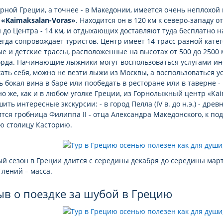
рной Греции, а точнее - в Македонии, имеется очень неплохо
 «Kaimaksalan-Voras»
. Находится он в 120 км к северо-западу о
 до Центра - 14 км, и отдыхающих доставляют туда бесплатно 
егда сопровождает туристов. Центр имеет 14 трасс разной катег
е и детские трассы, расположенные на высотах от 500 до 2500 
орда. Начинающие лыжники могут воспользоваться услугами инс
ать себя, можно не везти лыжи из Москвы, а воспользоваться у
 бокал вина в баре или пообедать в ресторане или в таверне -
о же, как и в любом уголке Греции, из Горнолыжный центр «Kai
ить интересные экскурсии: - в город Пелла (IV в. до н.э.) - др
тся гробница Филиппа II - отца Александра Македонского, к 
ю столицу Касторию.
 сезон в Греции длится с середины декабря до середины март
лений – масса.
ыв о поездке за шубой в Грецию