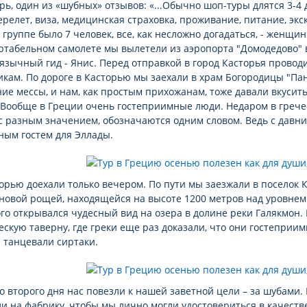
рь, один из «шубных» отзывов: «...Обычно шоп-туры длятся 3-4 д
релет, виза, медицинская страховка, проживание, питание, экс
группе было 7 человек, все, как несложно догадаться, - женщи
табельном самолете мы вылетели из аэропорта "Домодедово" в
язычный гид - Янис. Перед отправкой в город Касторья провод
кам. По дороге в Касторью мы заехали в храм Богородицы "Пан
ие мессы, и нам, как простым прихожанам, тоже давали вкусить
 Вообще в Греции очень гостеприимные люди. Недаром в гречес
 с разным значением, обозначаются одним словом. Ведь с давн
ным гостем для Эллады.
орью доехали только вечером. По пути мы заезжали в поселок 
овой рощей, находящейся на высоте 1200 метров над уровнем м
го открывался чудесный вид на озера в долине реки Галякмон.
ескую таверну, где греки еще раз доказали, что они гостеприи
 танцевали сиртаки.
о второго дня нас повезли к нашей заветной цели – за шубами. 
и на фабрику, чтобы мы лично могли удостовериться в качеств