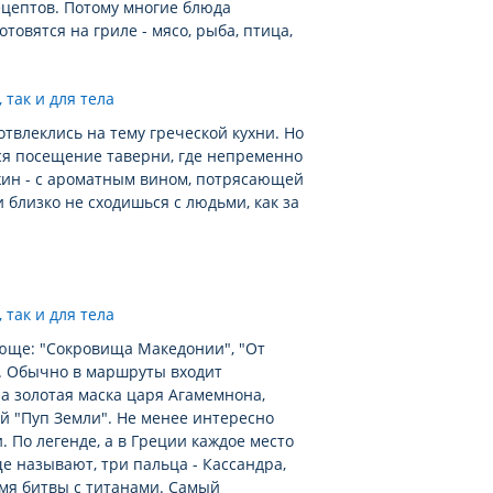
ецептов. Потому многие блюда
отовятся на гриле - мясо, рыба, птица,
отвлеклись на тему греческой кухни. Но
ся посещение таверни, где непременно
жин - с ароматным вином, потрясающей
 близко не сходишься с людьми, как за
юще: "Сокровища Македонии", "От
". Обычно в маршруты входит
а золотая маска царя Агамемнона,
й "Пуп Земли". Не менее интересно
. По легенде, а в Греции каждое место
е называют, три пальца - Кассандра,
емя битвы с титанами. Самый