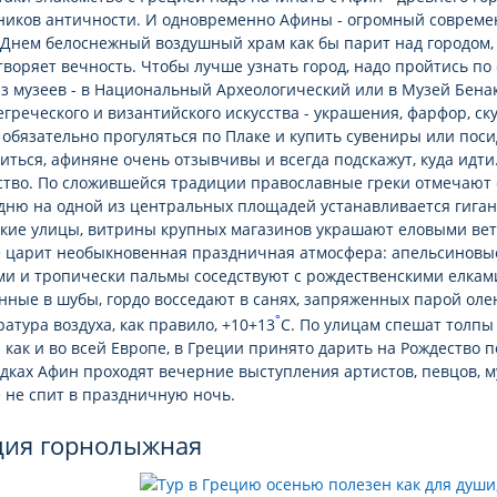
ников античности. И одновременно Афины - огромный совреме
 Днем белоснежный воздушный храм как бы парит над городом,
воряет вечность. Чтобы лучше узнать город, надо пройтись по 
з музеев - в Национальный Археологический или в Музей Бенак
греческого и византийского искусства - украшения, фарфор, ск
обязательно прогуляться по Плаке и купить сувениры или поси
иться, афиняне очень отзывчивы и всегда подскажут, куда идти
тво. По сложившейся традиции православные греки отмечают е
дню на одной из центральных площадей устанавливается гигант
ские улицы, витрины крупных магазинов украшают еловыми ве
е царит необыкновенная праздничная атмосфера: апельсиновы
ми и тропически пальмы соседствуют с рождественскими елками
нные в шубы, гордо восседают в санях, запряженных парой олен
°
атура воздуха, как правило, +10+13
С. По улицам спешат толп
- как и во всей Европе, в Греции принято дарить на Рождество п
ках Афин проходят вечерние выступления артистов, певцов, му
 не спит в праздничную ночь.
ция горнолыжная