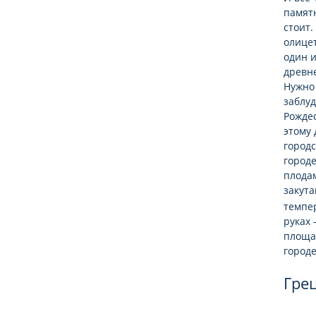
памят
стоит.
олицет
один и
древне
Нужно 
заблуд
Рождес
этому 
город
город
плода
закута
темпер
руках 
площад
городе
Гре