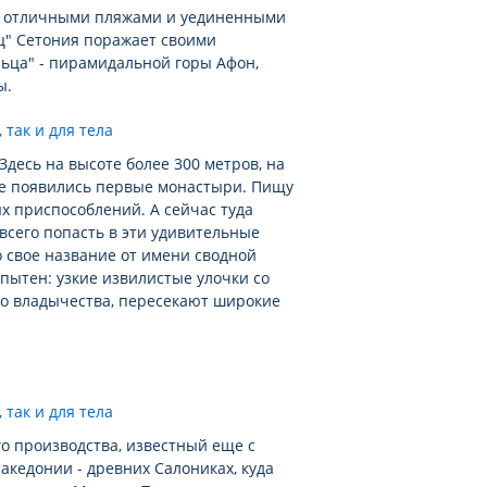
ов отличными пляжами и уединенными
ц" Сетония поражает своими
ьца" - пирамидальной горы Афон,
ы.
десь на высоте более 300 метров, на
ке появились первые монастыри. Пищу
х приспособлений. А сейчас туда
всего попасть в эти удивительные
о свое название от имени сводной
пытен: узкие извилистые улочки со
о владычества, пересекают широкие
го производства, известный еще с
акедонии - древних Салониках, куда