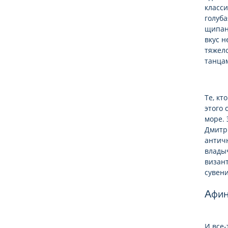
класси
голуба
щипан
вкус н
тяжел
танца
Те, кт
этого 
море. 
Дмитри
антич
владыч
визан
сувени
Афи
И все-