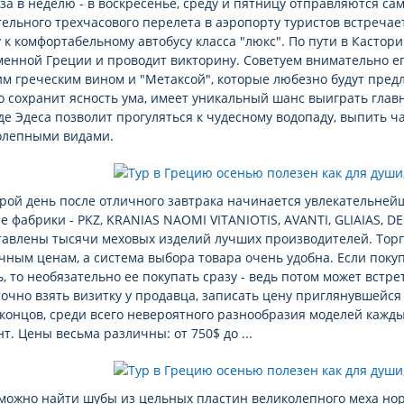
за в неделю - в воскресенье, среду и пятницу отправляются са
ельного трехчасового перелета в аэропорту туристов встречае
 к комфортабельному автобусу класса "люкс". По пути в Кастор
енной Греции и проводит викторину. Советуем внимательно ег
м греческим вином и "Метаксой", которые любезно будут пред
то сохранит ясность ума, имеет уникальный шанс выиграть глав
де Эдеса позволит прогуляться к чудесному водопаду, выпить 
олепными видами.
орой день после отличного завтрака начинается увлекательне
 фабрики - PKZ, KRANIAS NAOMI VITANIOTIS, AVANTI, GLIAIAS, DE
тавлены тысячи меховых изделий лучших производителей. Торг
чным ценам, а система выбора товара очень удобна. Если поку
, то необязательно ее покупать сразу - ведь потом может встре
очно взять визитку у продавца, записать цену приглянувшейся
 концов, среди всего невероятного разнообразия моделей кажд
т. Цены весьма различны: от 750$ до ...
можно найти шубы из цельных пластин великолепного меха нор