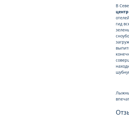
В Севе
центр
отелей
гид вс
зелены
сноуб
загруж
выпить
конечн
соверш
находи
шубну
Лыжный
впечат
Отз