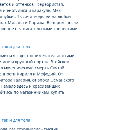
етов и оттенков - серебристая,
а и енот, лиса и каракуль. Мех
ушубки.. Тысячи моделей на любой
иках Милана и Парижа. Вечером, после
таверне с зажигательными греческими
комиться с достопримечательностями
ичине и крупный порт на Эгейском
нял мученическую смерть Святой
менности Кирилл и Мефодий. От
атора Галерия, от эпохи Османского
. Немало здесь и красивейших
йтись по магазинчикам, купить
рода, где сохранились тысячи