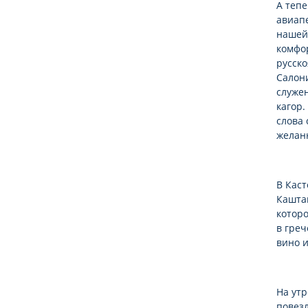
А тепе
авиапе
нашей 
комфор
русско
Салони
служен
кагор.
слова
желан
В Каст
Каштан
которо
в греч
вино и
На утр
повезл