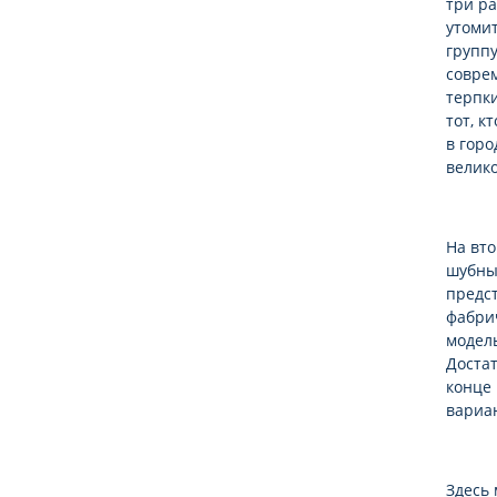
три ра
утомит
группу
соврем
терпки
тот, к
в горо
велик
На вт
шубные
предс
фабри
модель
Достат
конце
вариан
Здесь 