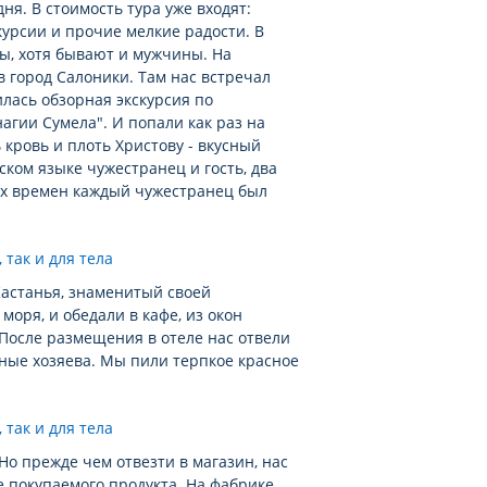
ня. В стоимость тура уже входят:
курсии и прочие мелкие радости. В
ны, хотя бывают и мужчины. На
 город Салоники. Там нас встречал
илась обзорная экскурсия по
агии Сумела". И попали как раз на
 кровь и плоть Христову - вкусный
ком языке чужестранец и гость, два
их времен каждый чужестранец был
Кастанья, знаменитый своей
оря, и обедали в кафе, из окон
 После размещения в отеле нас отвели
мные хозяева. Мы пили терпкое красное
Но прежде чем отвезти в магазин, нас
е покупаемого продукта. На фабрике