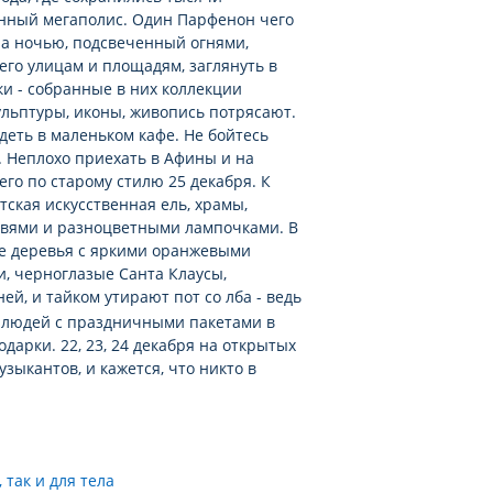
нный мегаполис. Один Парфенон чего
 а ночью, подсвеченный огнями,
его улицам и площадям, заглянуть в
и - собранные в них коллекции
ульптуры, иконы, живопись потрясают.
деть в маленьком кафе. Не бойтесь
. Неплохо приехать в Афины и на
го по старому стилю 25 декабря. К
ская искусственная ель, храмы,
твями и разноцветными лампочками. В
е деревья с яркими оранжевыми
, черноглазые Санта Клаусы,
ей, и тайком утирают пот со лба - ведь
ы людей с праздничными пакетами в
одарки. 22, 23, 24 декабря на открытых
зыкантов, и кажется, что никто в