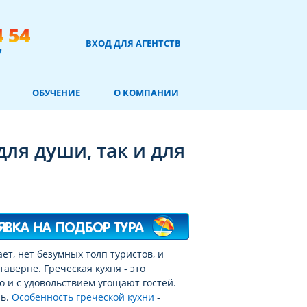
4 54
ВХОД ДЛЯ АГЕНТСТВ
7
ОБУЧЕНИЕ
О КОМПАНИИ
для души, так и для
Я хочу такой тур!
ает, нет безумных толп туристов, и
аверне. Греческая кухня - это
о и с удовольствием угощают гостей.
чь.
Особенность греческой кухни
-