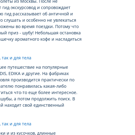
молеты из Москвы. После не
т гид-экскурсовод и сопровождает
ию гид рассказывает об античной и
о слушать и особенно не увлекаться
ложены во время поездки. Потому что
ный приз - шубу! Небольшая остановка
чашечку ароматного кофе и насладиться
йшее путешествие на популярные
DIS, EDIKA и другие. На фабриках
овля производится практически по
пателю понравилась какая-либо
титься что-то еще более интересное.
 шубы, а потом продолжить поиск. В
ый находит свой единственный
ки и из кусочков, длинные