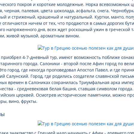
ческого покроя и короткие молодежные. Норка всевозможных цв
я, черная, палевая, цвета шоколада, асфальта, снега. Чернобурк
ый и стриженый, крашеный и натуральный. Куртки, манто, пол
е отличаются ничем от тех, что продаются в самых дорогих бут
ого напряженного дня, всех ждет роскошный ужин в греческой 
ми, живой музыкой, ароматным вином.
о приобрел 4-7-дневный тур, имеют возможность поближе озна
старинного города. Салоники - второй после Афин город по вел
Это город, где некогда проповедовал Апостол Павел, и где при
й Салунский. Город, где родились создатели славянской пись
ных времен в Салониках сохранилась Триумфальная арка импер
ества - средневековая белая башня, ставшая символом города
тийских церквей. Осмотрев исторические памятники, можно про
ры, вино, фрукты.
ны
таки знакомство с Грецией надо начинать с Афин - древнего го