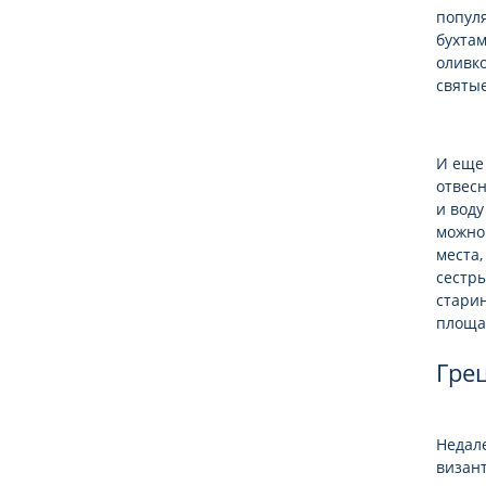
попул
бухта
оливк
святы
И еще 
отвес
и вод
можно 
места,
сестры
стари
площад
Гре
Недале
визант