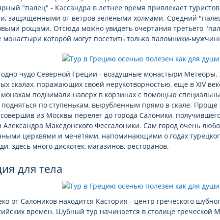
ярный "палец" - Кассандра в летнее время привлекает турист
ми, защищенными от ветров зелеными холмами. Средний "пале
овыми рощами. Отсюда можно увидеть очертания третьего "пал
е монастыри которой могут посетить только паломники-мужчин
одно чудо Северной Греции - воздушные монастыри Метеоры. З
ных скалах, поражающих своей нерукотворностью, еще в XIV ве
у монахам поднимали наверх в корзинах с помощью специальны
подняться по ступенькам, вырубленным прямо в скале. Проще 
 совершив из Москвы перелет до города Салоники, получившег
 Александра Македонского Фессалоники. Сам город очень любо
нными церквями и мечетями, напоминающими о годах турецког
и, здесь много дискотек, магазинов, ресторанов.
ция для тела
ко от Салоников находится Кастория - центр греческого шубно
ийских времен. Шубный тур начинается в столице греческой М