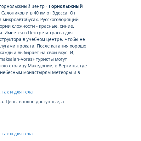
й горнолыжный центр -
Горнолыжный
т Салоников и в 40 км от Эдесса. От
на микроавтобусах. Русскоговорящий
ории сложности - красные, синие,
м. Имеется в Центре и трасса для
труктора в учебном центре. Чтобы не
слугами проката. После катания хорошо
 каждый выбирает на свой вкус. И,
maksalan-Voras» туристы могут
евнюю столицу Македонии, в Вергины, где
поднебесным монастырям Метеоры и в
а. Цены вполне доступные, а