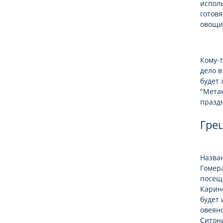
исполь
готовя
овощи
Кому-т
дело 
будет
"Метак
празд
Гре
Назва
Гомера
посеще
Каринф
будет 
овеяно
Ситони