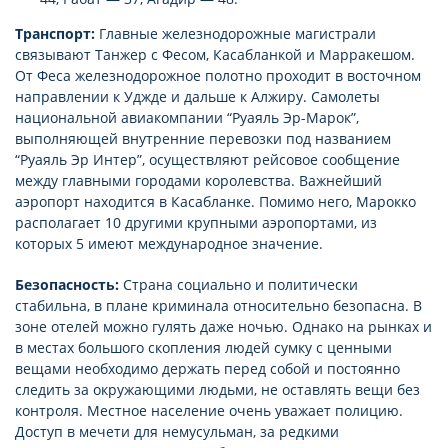
Транспорт:
Главные железнодорожные магистрали
связывают Танжер с Фесом, Касабланкой и Марракешом.
От Феса железнодорожное полотно проходит в восточном
направлении к Уджде и дальше к Алжиру. Самолеты
национальной авиакомпании “Руаяль Эр-Марок”,
выполняющей внутренние перевозки под названием
“Руаяль Эр Интер”, осуществляют рейсовое сообщение
между главными городами королевства. Важнейший
аэропорт находится в Касабланке. Помимо него, Марокко
располагает 10 другими крупными аэропортами, из
которых 5 имеют международное значение.
Безопасность:
Страна социально и политически
стабильна, в плане криминала относительно безопасна. В
зоне отелей можно гулять даже ночью. Однако на рынках и
в местах большого скопления людей сумку с ценными
вещами необходимо держать перед собой и постоянно
следить за окружающими людьми, не оставлять вещи без
контроля. Местное население очень уважает полицию.
Доступ в мечети для немусульман, за редкими