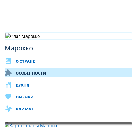
Марокко
satellite
О СТРАНЕ
extension
ОСОБЕННОСТИ
restaurant
КУХНЯ
favorite
ОБЫЧАИ
toys
КЛИМАТ
Карта