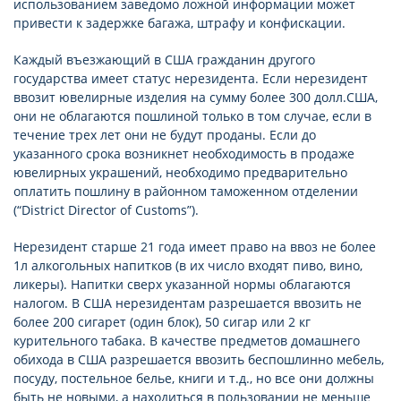
использованием заведомо ложной информации может
привести к задержке багажа, штрафу и конфискации.
Каждый въезжающий в США гражданин другого
государства имеет статус нерезидента. Если нерезидент
ввозит ювелирные изделия на сумму более 300 долл.США,
они не облагаются пошлиной только в том случае, если в
течение трех лет они не будут проданы. Если до
указанного срока возникнет необходимость в продаже
ювелирных украшений, необходимо предварительно
оплатить пошлину в районном таможенном отделении
(“District Director of Customs”).
Нерезидент старше 21 года имеет право на ввоз не более
1л алкогольных напитков (в их число входят пиво, вино,
ликеры). Напитки сверх указанной нормы облагаются
налогом. В США нерезидентам разрешается ввозить не
более 200 сигарет (один блок), 50 сигар или 2 кг
курительного табака. В качестве предметов домашнего
обихода в США разрешается ввозить беспошлинно мебель,
посуду, постельное белье, книги и т.д., но все они должны
быть не новыми, а находиться в пользовании не меньше