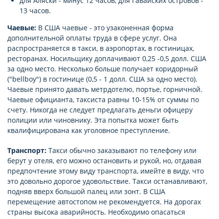
для Аляски - минус 12 часов, для Гавайских островов -
13 часов.
Чаевые:
В США чаевые - это узаконенная форма
дополнительной оплаты труда в сфере услуг. Она
распространяется в такси, в аэропортах, в гостиницах,
ресторанах. Носильщику доплачивают 0,25 -0,5 долл. США
за одно место. Несколько больше получает коридорный
("bellboy") в гостинице (0,5 - 1 долл. США за одно место).
Чаевые принято давать метрдотелю, портье, горничной.
Чаевые официанта, таксиста равны 10-15% от суммы по
счету. Никогда не следует предлагать деньги офицеру
полиции или чиновнику. Эта попытка может быть
квалифицирована как уголовное преступление.
Транспорт:
Такси обычно заказывают по телефону или
берут у отеля, его можно остановить и рукой, но, отдавая
предпочтение этому виду транспорта, имейте в виду, что
это довольно дорогое удовольствие. Такси останавливают,
подняв вверх большой палец или зонт. В США
перемещение автостопом не рекомендуется. На дорогах
страны высока аварийность. Необходимо опасаться