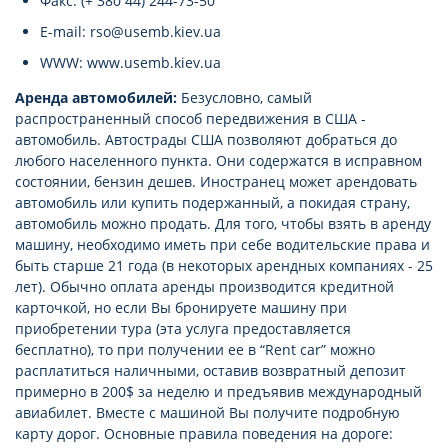
Факс: (+ 380 44) 244-73-50
E-mail: rso@usemb.kiev.ua
WWW: www.usemb.kiev.ua
Аренда автомобилей:
Безусловно, самый
распространенный способ передвижения в США -
автомобиль. Автострады США позволяют добраться до
любого населенного пункта. Они содержатся в исправном
состоянии, бензин дешев. Иностранец может арендовать
автомобиль или купить подержанный, а покидая страну,
автомобиль можно продать. Для того, чтобы взять в аренду
машину, необходимо иметь при себе водительские права и
быть старше 21 года (в некоторых арендных компаниях - 25
лет). Обычно оплата аренды производится кредитной
карточкой, но если Вы бронируете машину при
приобретении тура (эта услуга предоставляется
бесплатно), то при получении ее в “Rent car” можно
расплатиться наличными, оставив возвратный депозит
примерно в 200$ за неделю и предъявив международный
авиабилет. Вместе с машиной Вы получите подробную
карту дорог. Основные правила поведения на дороге: