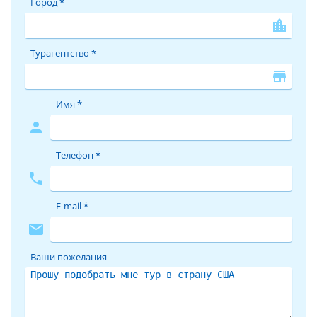
Город *
location_city
Турагентство *
store
Имя *
person
Телефон *
phone
E-mail *
mail
Ваши пожелания