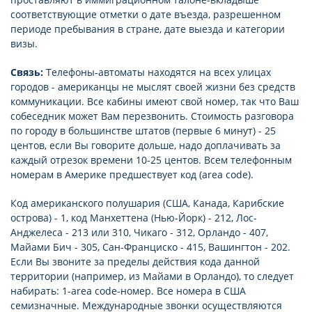
соответствующие отметки о дате въезда, разрешенном
периоде пребывания в стране, дате выезда и категории
визы.
Связь:
Телефоны-автоматы находятся на всех улицах
городов - американцы не мыслят своей жизни без средств
коммуникации. Все кабины имеют свой номер, так что Ваш
собеседник может Вам перезвонить. Стоимость разговора
по городу в большинстве штатов (первые 6 минут) - 25
центов, если Вы говорите дольше, надо доплачивать за
каждый отрезок времени 10-25 центов. Всем телефонным
номерам в Америке предшествует код (area code).
Код американского полушария (США, Канада, Карибские
острова) - 1, код Манхеттена (Нью-Йорк) - 212, Лос-
Анджелеса - 213 или 310, Чикаго - 312, Орландо - 407,
Майами Бич - 305, Сан-Франциско - 415, Вашингтон - 202.
Если Вы звоните за пределы действия кода данной
территории (например, из Майами в Орландо), то следует
набирать: 1-area code-номер. Все номера в США
семизначные. Международные звонки осуществляются