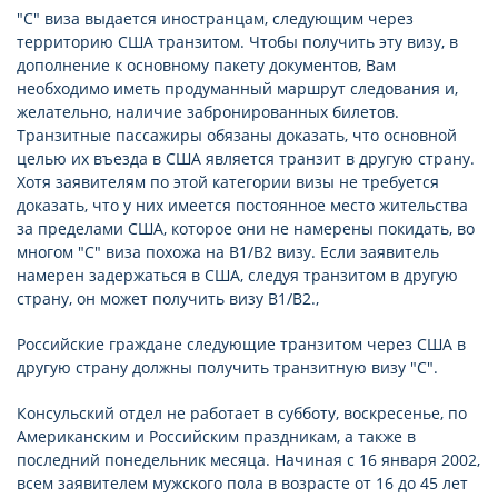
"С" виза выдается иностранцам, следующим через
территорию США транзитом. Чтобы получить эту визу, в
дополнение к основному пакету документов, Вам
необходимо иметь продуманный маршрут следования и,
желательно, наличие забронированных билетов.
Транзитные пассажиры обязаны доказать, что основной
целью их въезда в США является транзит в другую страну.
Хотя заявителям по этой категории визы не требуется
доказать, что у них имеется постоянное место жительства
за пределами США, которое они не намерены покидать, во
многом "С" виза похожа на В1/В2 визу. Если заявитель
намерен задержаться в США, следуя транзитом в другую
страну, он может получить визу В1/В2.,
Российские граждане следующие транзитом через США в
другую страну должны получить транзитную визу "С".
Консульский отдел не работает в субботу, воскресенье, по
Американским и Российским праздникам, а также в
последний понедельник месяца. Начиная с 16 января 2002,
всем заявителем мужского пола в возрасте от 16 до 45 лет