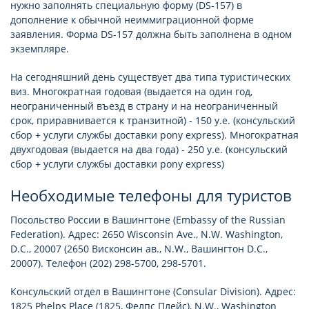
нужно заполнять специальную форму (DS-157) в
дополнение к обычной неиммиграционной форме
заявления. Форма DS-157 должна быть заполнена в одном
экземпляре.
На сегодняшний день существует два типа туристических
виз. Многократная годовая (выдается на один год,
неограниченный въезд в страну и на неограниченный
срок, приравнивается к транзитной) - 150 у.е. (консульский
сбор + услуги службы доставки pony express). Многократная
двухгодовая (выдается на два года) - 250 у.е. (консульский
сбор + услуги службы доставки pony express)
Необходимые телефоны для туристов
Посольство России в Вашингтоне (Embassy of the Russian
Federation). Адрес: 2650 Wisconsin Ave., N.W. Washington,
D.C., 20007 (2650 Висконсин ав., N.W., Вашингтон D.C.,
20007). Телефон (202) 298-5700, 298-5701.
Консульский отдел в Вашингтоне (Consular Division). Адрес:
1825 Phelps Place (1825, Фелпс Плейс), N.W., Washington