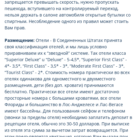
запрещается превышать скорость, нужно пропускать
пешехода, вступившего на контролируемый переход,
нельзя держать в салоне автомобиля открытые бутылки со
спиртным. Несоблюдение одного из правил может стоить
Вам прав.
Размещение:
Отели - В Соединенных Штатах принята
своя классификация отелей, и мы лишь условно
приравниваем их к “звездной” системе. Так отели класса
“Superior Deluxe” u “Deluxe” - 5-4,5*, “Superior First Class” -
4*- 3,5*, “First Class” - 3,5* - 3*, “Moderate First Class” - 3*,
“Tourist Class” - 2*. Стоимость номера практически во всех
отелях одинакова для одноместного м двухместного
размещения, дети (без доп. кровати) принимаются
бесплатно. Практически все отели имеют достаточно
просторные номера с большими кроватями, все отели
Флориды и большинство в Лос-Анджелесе и Лас-Вегасе
имеют бассейны. Для пользования сейфом и телефоном
(звонки за пределы отеля) необходимо заплатить депозит в
рецепции отеля, обычно это 30-50 долларов. При выписке
из отеля эта сумма за вычетом затрат возвращается. При
этом предъявляется квитанция, которую Вам выдали при