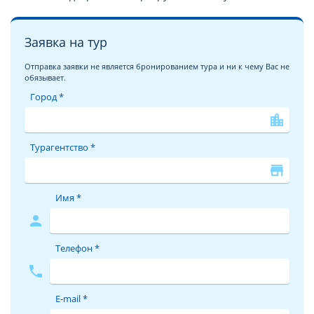
Заявка на тур
Отправка заявки не является бронированием тура и ни к чему Вас не
обязывает.
Город *
location_city
Турагентство *
store
Имя *
person
Телефон *
phone
E-mail *