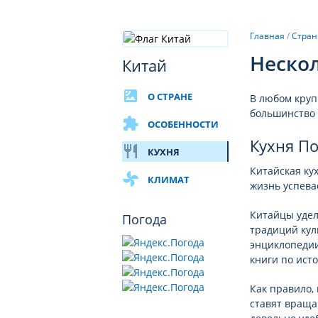
Главная
/
Стра
Нескол
Китай
satellite
О СТРАНЕ
В любом круп
большинство 
extension
ОСОБЕННОСТИ
Кухня По
restaurant
КУХНЯ
Китайская ку
toys
КЛИМАТ
жизнь успева
Китайцы уде
Погода
традиций кул
энциклопедии
книги по ист
Как правило,
ставят враща