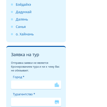
Бэйдайхэ
Дадунхай
Далянь
Санья
о. Хайнань
Заявка на тур
Отправка заявки не является
бронированием тура и ни к чему Вас
не обязывает.
Город *
location_city
Турагентство *
store