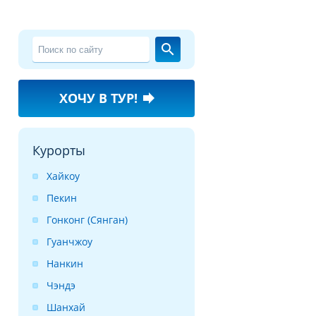
search
ХОЧУ В ТУР!
forward
Курорты
Хайкоу
Пекин
Гонконг (Сянган)
Гуанчжоу
Нанкин
Чэндэ
Шанхай