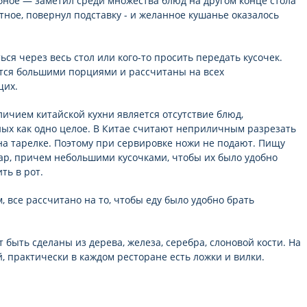
бное — заметил среди множества блюд на другом конце стола
тное, повернул подставку - и желанное кушанье оказалось
ься через весь стол или кого-то просить передать кусочек.
ся большими порциями и рассчитаны на всех
щих.
ичием китайской кухни является отсутствие блюд,
ых как одно целое. В Китае считают неприличным разрезать
а тарелке. Поэтому при сервировке ножи не подают. Пищу
ар, причем небольшими кусочками, чтобы их было удобно
ть в рот.
, все рассчитано на то, чтобы еду было удобно брать
 быть сделаны из дерева, железа, серебра, слоновой кости. На
й, практически в каждом ресторане есть ложки и вилки.