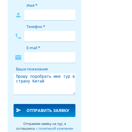
Имя *
person
Телефон *
phone
E-mail *
mail
Ваши пожелания
send
ОТПРАВИТЬ ЗАЯВКУ
Отправляя заявку на тур, я
соглашаюсь
с политикой компании