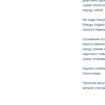
довольно удо
самое аппети
перед тобой.
Не надо тянут
Блюда подают
присутствую
Основным отл
приготовленн
пищу ножом н
нарезает пов
сразу отправи
Одним словом
палочками.
Палочки могут
всякий случа